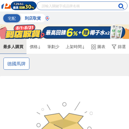
宅配
到店取貨
最多人購買
價格↓
筆劃少
上架時間↓
圖表
篩選
德國馬牌