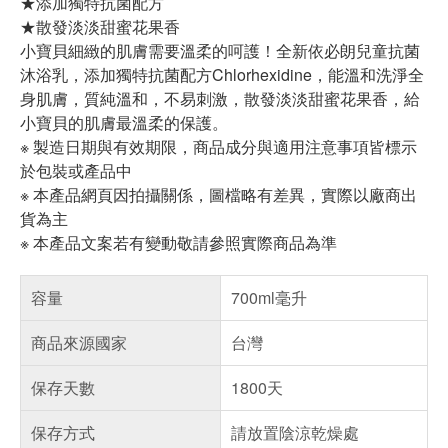
★添加獨特抗菌配方
★散發淡淡甜蜜花果香
小寶貝細緻的肌膚需要溫柔的呵護！全新依必朗兒童抗菌
沐浴乳，添加獨特抗菌配方Chlorhexidine，能溫和洗淨全
身肌膚，質純溫和，不易刺激，散發淡淡甜蜜花果香，給
小寶貝的肌膚最溫柔的保護。
※ 製造日期與有效期限，商品成分與適用注意事項皆標示
於包裝或產品中
※ 本產品網頁因拍攝關係，圖檔略有差異，實際以廠商出
貨為主
※ 本產品文案若有變動敬請參照實際商品為準
容量
700ml毫升
商品來源國家
台灣
保存天數
1800天
保存方式
請放置陰涼乾燥處