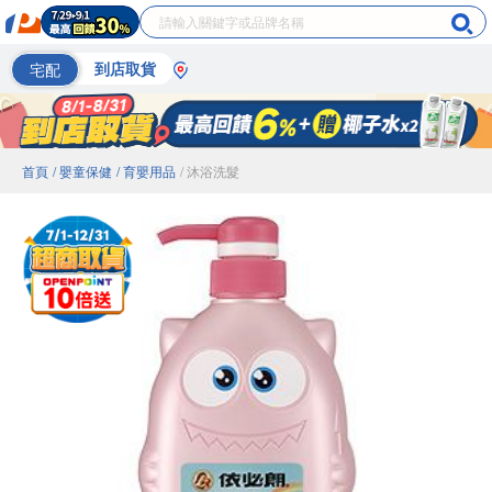
宅配
到店取貨
首頁
/ 嬰童保健
/ 育嬰用品
/ 沐浴洗髮