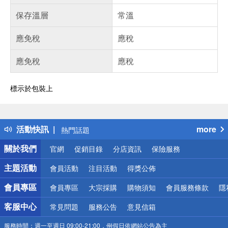
保存溫層
常溫
應免稅
應稅
應免稅
應稅
標示於包裝上
偏遠地區配送
詐騙網頁！請小心！
得獎公告
活動快訊
more
熱門話題
銀行優惠
關於我們
官網
促銷目錄
分店資訊
保險服務
偏遠地區配送
詐騙網頁！請小心！
主題活動
會員活動
注目活動
得獎公佈
會員專區
會員專區
大宗採購
購物須知
會員服務條款
隱
客服中心
常見問題
服務公告
意見信箱
服務時間：
週一至週日 09:00-21:00，例假日依網站公告為主