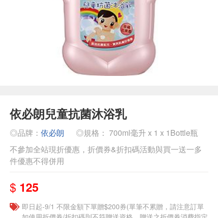
依必朗兒童抗菌沐浴乳
◎品牌：
依必朗
◎規格： 700ml毫升 x 1 x 1Bottle瓶
不參加全站現折優惠，折價券&折扣碼活動與買一送一多
件優惠不得併用
$
125
即日起-9/1 不限金額下單贈$200券(單筆不累贈，請注意訂單
如使用折價券/折扣碼則不符贈送資格，贈送之折價券消費指定