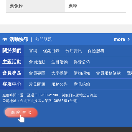
應免稅
應稅
偏遠地區配送
詐騙網頁！請小心！
得獎公告
活動快訊
more
熱門話題
銀行優惠
關於我們
官網
促銷目錄
分店資訊
保險服務
偏遠地區配送
詐騙網頁！請小心！
主題活動
會員活動
注目活動
得獎公佈
會員專區
會員專區
大宗採購
購物須知
會員服務條款
隱
客服中心
常見問題
服務公告
意見信箱
服務時間：
週一至週日 09:00-21:00，例假日依網站公告為主
公司地址：
台北市北投區大業路136號5樓 (台灣)