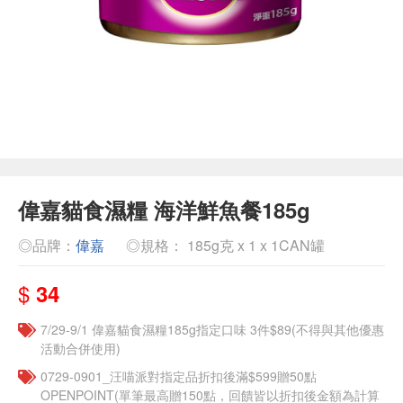
偉嘉貓食濕糧 海洋鮮魚餐185g
◎品牌：
偉嘉
◎規格： 185g克 x 1 x 1CAN罐
$
34
7/29-9/1 偉嘉貓食濕糧185g指定口味 3件$89(不得與其他優惠
活動合併使用)
0729-0901_汪喵派對指定品折扣後滿$599贈50點
OPENPOINT(單筆最高贈150點，回饋皆以折扣後金額為計算