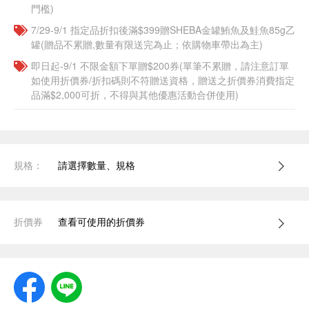
門檻)
7/29-9/1 指定品折扣後滿$399贈SHEBA金罐鮪魚及鮭魚85g乙
罐(贈品不累贈,數量有限送完為止；依購物車帶出為主)
即日起-9/1 不限金額下單贈$200券(單筆不累贈，請注意訂單
如使用折價券/折扣碼則不符贈送資格，贈送之折價券消費指定
品滿$2,000可折，不得與其他優惠活動合併使用)
規格：
請選擇數量、規格
折價券
查看可使用的折價券