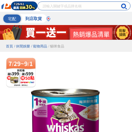
宅配
到店取貨
首頁
/ 休閒娛樂
/ 寵物用品
/ 貓咪食品