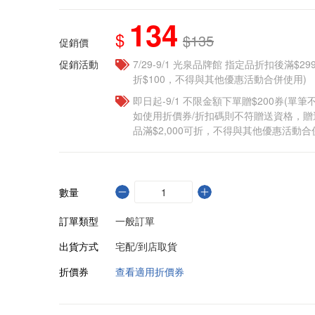
134
$
$135
促銷價
促銷活動
7/29-9/1 光泉品牌館 指定品折扣後滿$2
折$100，不得與其他優惠活動合併使用)
即日起-9/1 不限金額下單贈$200券(單
如使用折價券/折扣碼則不符贈送資格，
品滿$2,000可折，不得與其他優惠活動合
數量
訂單類型
一般訂單
出貨方式
宅配/到店取貨
折價券
查看適用折價券