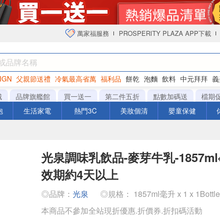
萬家福服務
PROSPERITY PLAZA APP下載
IGN
父親節送禮
冷氣最高省萬
福利品
餅乾
泡麵
飲料
中元拜拜
義
衛生紙
城
品牌旗艦館
買一送一
第二件五折
點數加碼送
檔期
泡
生活家電
熱門3C
美妝個清
嬰童保健
光泉調味乳飲品-麥芽牛乳-1857m
效期約4天以上
◎品牌：
光泉
◎規格： 1857ml毫升 x 1 x 1Bottl
本商品不參加全站現折優惠.折價券.折扣碼活動