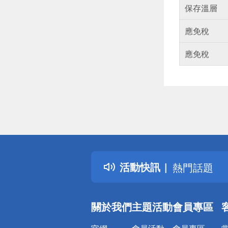
保存溫層
應免稅
應免稅
偏遠地區配
詐騙網頁！
得獎公告
活動快訊
熱門話題
銀行優惠
偏遠地區配
關於我們
主題活動
會員專區
詐騙網頁！