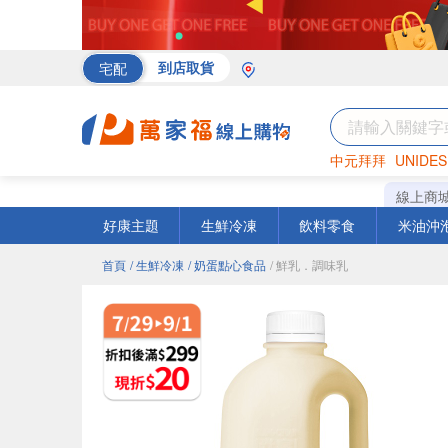
宅配
到店取貨
中元拜拜
UNIDES
海苔
巧克力
罐頭
線上商
好康主題
生鮮冷凍
飲料零食
米油沖
首頁
/ 生鮮冷凍
/ 奶蛋點心食品
/ 鮮乳．調味乳