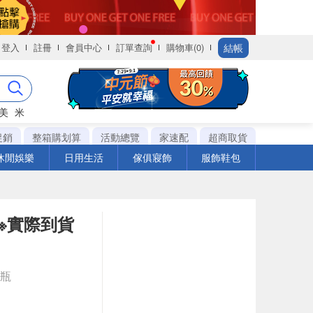
結帳
登入
註冊
會員中心
訂單查詢
購物車(0)
美
米
促銷
整箱購划算
活動總覽
家速配
超商取貨
休閒娛樂
日用生活
傢俱寢飾
服飾鞋包
l※實際到貨
e瓶