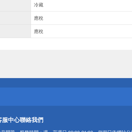
冷藏
應稅
應稅
送
請小心！
送
客服中心
聯絡我們
請小心！