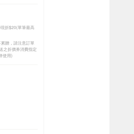
99現折$20(單筆最高
筆不累贈，請注意訂單
贈送之折價券消費指定
併使用)