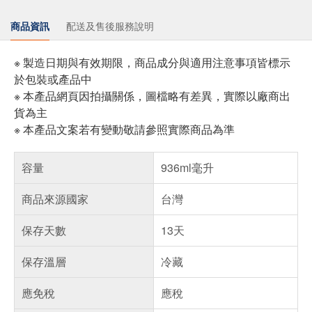
商品資訊
配送及售後服務說明
※ 製造日期與有效期限，商品成分與適用注意事項皆標示
於包裝或產品中
※ 本產品網頁因拍攝關係，圖檔略有差異，實際以廠商出
貨為主
※ 本產品文案若有變動敬請參照實際商品為準
容量
936ml毫升
商品來源國家
台灣
保存天數
13天
保存溫層
冷藏
應免稅
應稅