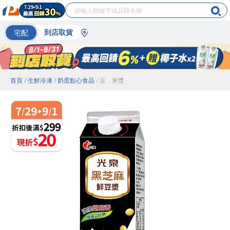
宅配
到店取貨
首頁
/ 生鮮冷凍
/ 奶蛋點心食品
/ 豆．米漿