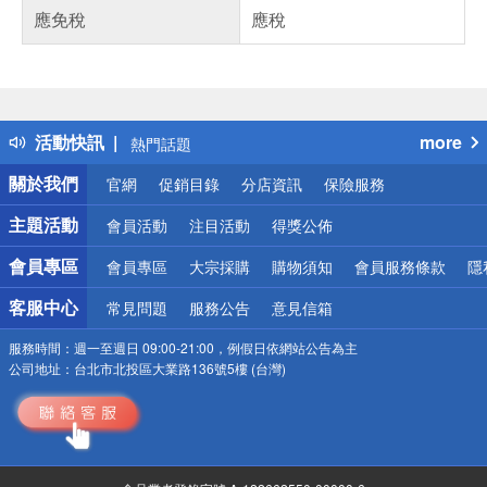
應免稅
應稅
偏遠地區配送
詐騙網頁！請小心！
得獎公告
活動快訊
more
熱門話題
銀行優惠
關於我們
官網
促銷目錄
分店資訊
保險服務
偏遠地區配送
詐騙網頁！請小心！
主題活動
會員活動
注目活動
得獎公佈
會員專區
會員專區
大宗採購
購物須知
會員服務條款
隱
客服中心
常見問題
服務公告
意見信箱
服務時間：
週一至週日 09:00-21:00，例假日依網站公告為主
公司地址：
台北市北投區大業路136號5樓 (台灣)