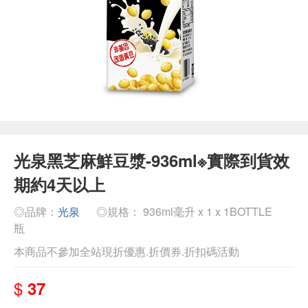
光泉黑芝麻鮮豆漿-936ml※實際到貨效
期約4天以上
◎品牌：
光泉
◎規格： 936ml毫升 x 1 x 1BOTTLE
瓶
本商品不參加全站現折優惠.折價券.折扣碼活動
$
37