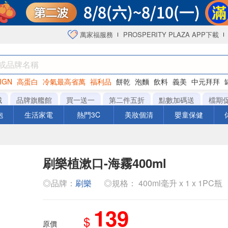
萬家福服務
PROSPERITY PLAZA APP下載
IGN
高蛋白
冷氣最高省萬
福利品
餅乾
泡麵
飲料
義美
中元拜拜
咖啡
城
品牌旗艦館
買一送一
第二件五折
點數加碼送
檔期
泡
生活家電
熱門3C
美妝個清
嬰童保健
刷樂植漱口-海霧400ml
◎品牌：
刷樂
◎規格： 400ml毫升 x 1 x 1PC瓶
139
$
原價