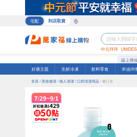
宅配
到店取貨
中元拜拜
UNIDES
米
巧克力
衛生紙
線上商
好康主題
生鮮冷凍
飲料零食
米油沖
首頁
/ 美妝個清
/ 個人清潔
/ 口腔清潔用品
/ 漱口水