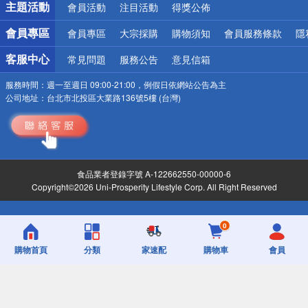
主題活動
會員活動
注目活動
得獎公佈
會員專區
會員專區
大宗採購
購物須知
會員服務條款
隱
客服中心
常見問題
服務公告
意見信箱
服務時間：
週一至週日 09:00-21:00，例假日依網站公告為主
公司地址：
台北市北投區大業路136號5樓 (台灣)
食品業者登錄字號 A-122662550-00000-6
Copyright©2026 Uni-Prosperity Lifestyle Corp. All Right Reserved
0
購物首頁
分類
家速配
購物車
會員