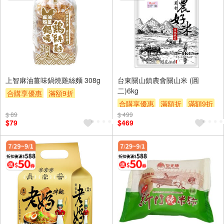
上智麻油薑味鍋燒雞絲麵 308g
台東關山鎮農會關山米 (圓
二)6kg
合購享優惠
滿額9折
合購享優惠
滿額折
滿額9折
滿額贈券
贈$200
$ 89
$ 499
滿額贈券
贈$200
$79
$469