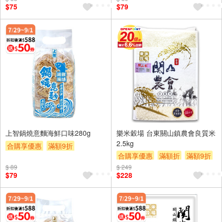
$75
$79
上智鍋燒意麵海鮮口味280g
樂米穀場 台東關山鎮農會良質米
2.5kg
合購享優惠
滿額9折
合購享優惠
滿額折
滿額9折
滿額贈券
贈$200
滿額贈券
贈$200
$ 89
$ 249
$79
$228