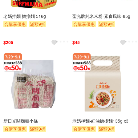
老媽拌麵 擔擔麵 516g
聖光牌純米米粉-素食風味-85g
合購享優惠
滿額9折
合購享優惠
滿額9折
滿額贈券
贈$200
滿額贈券
贈$200
$205
$45
新日光關廟麵小條
老媽拌麵-紅油擔擔麵135g x3
合購享優惠
滿額9折
合購享優惠
滿額9折
滿額贈券
贈$200
滿額贈券
贈$200