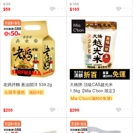
$ 69
$ 168
$59
$165
老媽拌麵 蔥油開洋 539.2g
大橋牌-頂級CAS越光米
1.5kg【Mia C'bon 限定】
合購享優惠
滿額9折
Mia C'bon(滿800免運)
滿額贈券
贈$200
滿額折
$205
$299