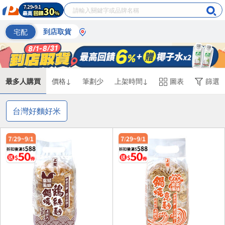
宅配
到店取貨
最多人購買
價格↓
筆劃少
上架時間↓
圖表
篩選
台灣好麵好米