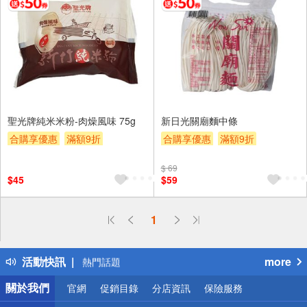
聖光牌純米米粉-肉燥風味 75g
新日光關廟麵中條
合購享優惠
滿額9折
合購享優惠
滿額9折
滿額贈券
贈$200
滿額贈券
贈$200
$ 69
$45
$59
偏遠地區配送
1
詐騙網頁！請小心！
得獎公告
活動快訊
more
熱門話題
銀行優惠
關於我們
官網
促銷目錄
分店資訊
保險服務
偏遠地區配送
詐騙網頁！請小心！