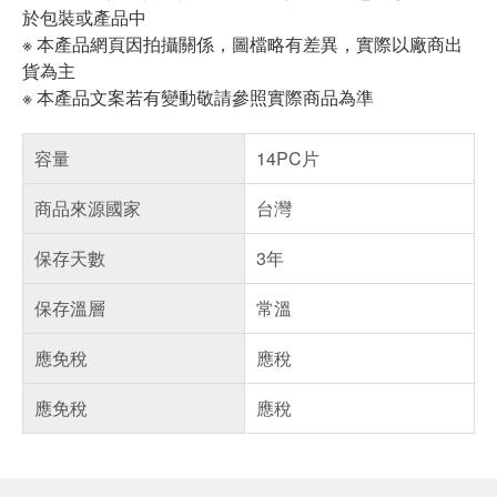
於包裝或產品中
※ 本產品網頁因拍攝關係，圖檔略有差異，實際以廠商出
貨為主
※ 本產品文案若有變動敬請參照實際商品為準
容量
14PC片
商品來源國家
台灣
保存天數
3年
保存溫層
常溫
應免稅
應稅
應免稅
應稅
偏遠地區配送
詐騙網頁！請小心！