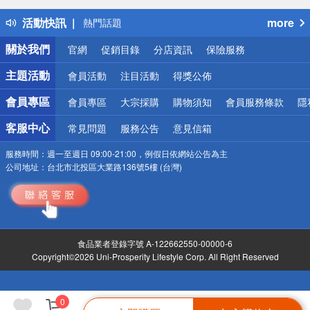
得獎公告
活動快訊
more
熱門話題
銀行優惠
關於我們
官網
促銷目錄
分店資訊
保險服務
偏遠地區配送
詐騙網頁！請小心！
主題活動
會員活動
注目活動
得獎公佈
會員專區
會員專區
大宗採購
購物須知
會員服務條款
隱
客服中心
常見問題
服務公告
意見信箱
服務時間：
週一至週日 09:00-21:00，例假日依網站公告為主
公司地址：
台北市北投區大業路136號5樓 (台灣)
食品業者登錄字號 A-122662550-00000-6
Copyright©2026 Uni-Prosperity Lifestyle Corp. All Right Reserved
0