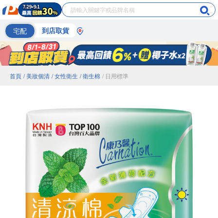
宅配
到店取貨
首頁
/ 美妝個清
/ 女性衛生
/ 衛生棉
/ 日用標準