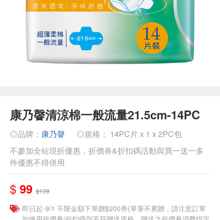
康乃韾清涼棉一般流量21.5cm-14PC
◎品牌：
康乃韾
◎規格： 14PC片 x 1 x 2PC包
不參加全站現折優惠，折價券&折扣碼活動與買一送一多
件優惠不得併用
$
99
$139
即日起-9/1 不限金額下單贈$200券(單筆不累贈，請注意訂單
如使用折價券/折扣碼則不符贈送資格，贈送之折價券消費指定