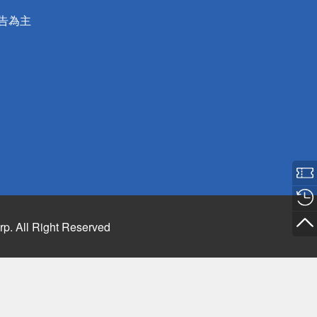
公告為主
rp. All Right Reserved