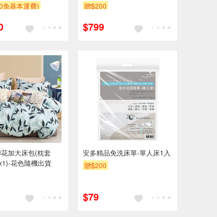
00免基本運費)
贈$200
0
$799
花加大床包(枕套
安多精品免洗床單-單人床1入
x1)-花色隨機出貨
贈$200
$79