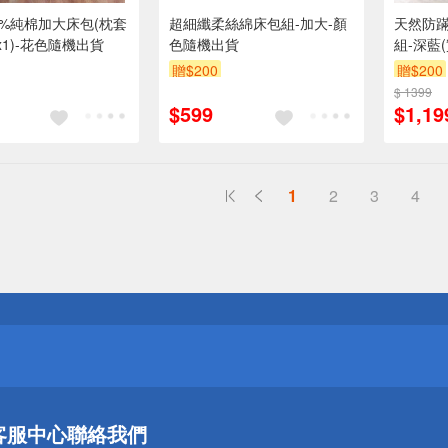
00%純棉加大床包(枕套
超細纖柔絲綿床包組-加大-顏
天然防
x1)-花色隨機出貨
色隨機出貨
組-深藍
組1入 
贈$200
贈$200
$ 1399
$599
$1,19
1
2
3
4
送
請小心！
送
客服中心
聯絡我們
請小心！