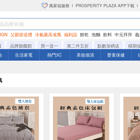
萬家福服務
PROSPERITY PLAZA APP下載
IGN
父親節送禮
冷氣最高省萬
福利品
餅乾
泡麵
飲料
中元拜拜
義
衛生紙
城
品牌旗艦館
買一送一
第二件五折
點數加碼送
檔期
泡
生活家電
熱門3C
美妝個清
嬰童保健
具