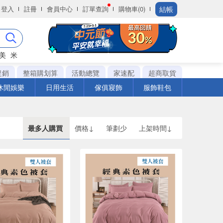
結帳
登入
註冊
會員中心
訂單查詢
購物車(0)
美
米
促銷
整箱購划算
活動總覽
家速配
超商取貨
休閒娛樂
日用生活
傢俱寢飾
服飾鞋包
最多人購買
價格↓
筆劃少
上架時間↓