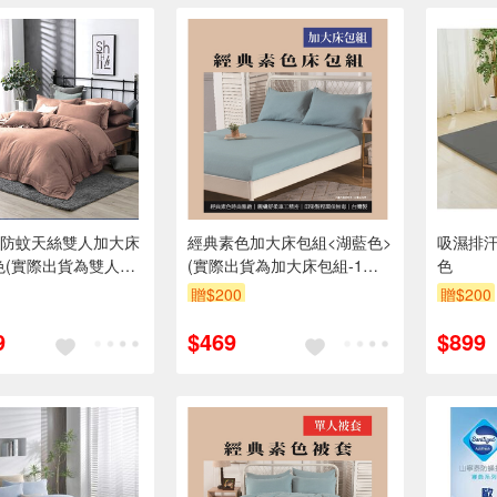
防蚊天絲雙人加大床
經典素色加大床包組<湖藍色>
吸濕排汗
色(實際出貨為雙人加
(實際出貨為加大床包組-1入
色
1入 不含其他陳列佈
不含其他陳列佈置物)
贈$200
贈$200
9
$469
$899