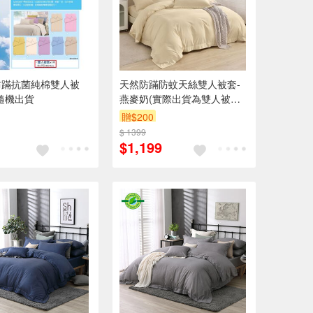
防蹣抗菌純棉雙人被
天然防蹣防蚊天絲雙人被套-
隨機出貨
燕麥奶(實際出貨為雙人被套1
入 不含其他陳列佈置物)
贈$200
$ 1399
$1,199