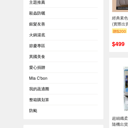
主題推薦
殺蟲防曬
經典素色
銀髮友善
(實際出
含其他陳
贈$200
火鍋湯底
$499
節慶專區
異國美食
愛心捐贈
Mia C'bon
我的蔬適圈
整箱購划算
防颱
超細纖柔
隨機出貨