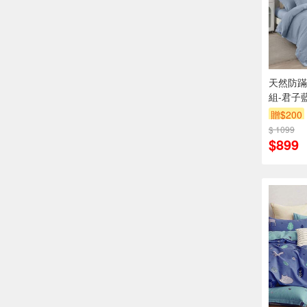
天然防蹣
組-君子
包組1入
贈$200
$ 1099
$899