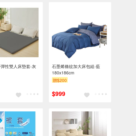
彈性雙人床墊套-灰
石墨烯條紋加大床包組-藍
180x186cm
贈$200
$999