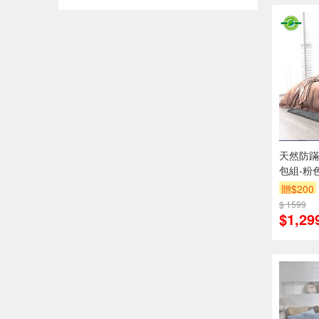
天然防蹣
包組-粉
大床包組
贈$200
置物)
$ 1599
$1,29