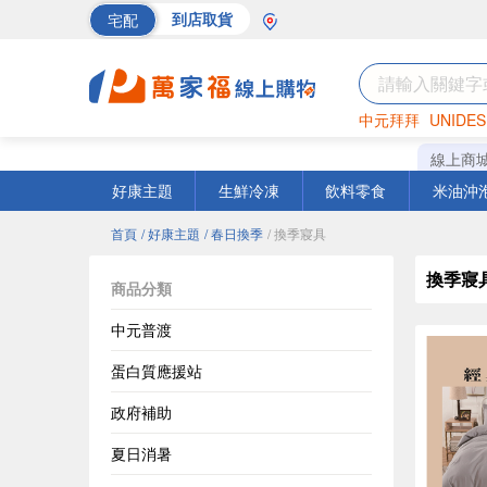
宅配
到店取貨
中元拜拜
UNIDES
海苔
巧克力
罐頭
線上商
好康主題
生鮮冷凍
飲料零食
米油沖
首頁
/ 好康主題
/ 春日換季
/ 換季寢具
換季寢
商品分類
中元普渡
蛋白質應援站
政府補助
夏日消暑