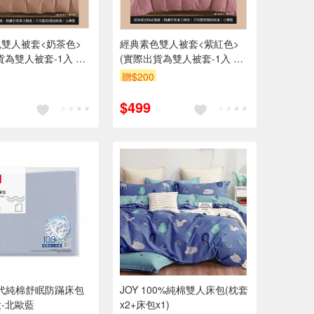
雙人被套<奶茶色>
經典素色雙人被套<紫紅色>
貨為雙人被套-1入 不
(實際出貨為雙人被套-1入 不
列佈置物)
含其他陳列佈置物)
贈$200
$499
代純棉舒眠防蹣床包
JOY 100%純棉雙人床包(枕套
-北歐藍
x2+床包x1)