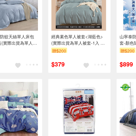
防蚊天絲單人床包
經典素色單人被套<湖藍色>
山寧泰
藍(實際出貨為單人床
(實際出貨為單人被套-1入 不
套-顏色
 不含其他陳列佈置物)
含其他陳列佈置物)
贈$200
贈$200
$379
$899