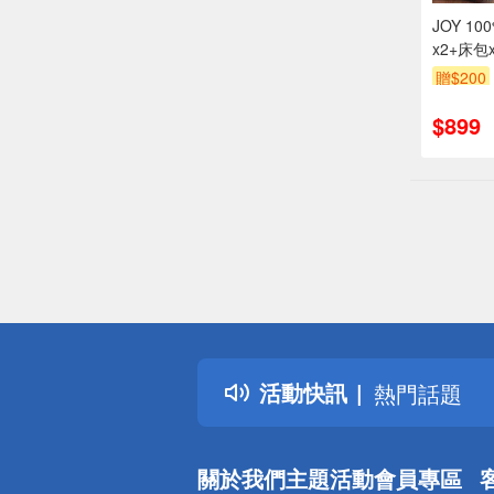
JOY 1
x2+床包
贈$200
$899
偏遠地區配
詐騙網頁！
得獎公告
活動快訊
熱門話題
銀行優惠
偏遠地區配
關於我們
主題活動
會員專區
詐騙網頁！