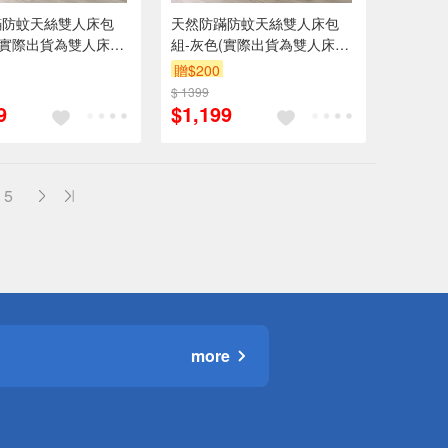
蹣防蚊天絲雙人床包
天然防蹣防蚊天絲雙人床包
(實際出貨為雙人床包
組-灰色(實際出貨為雙人床包
不含其他陳列佈置物)
組1入 不含其他陳列佈置物)
贈$200
$ 1399
9
$1,199
5
more