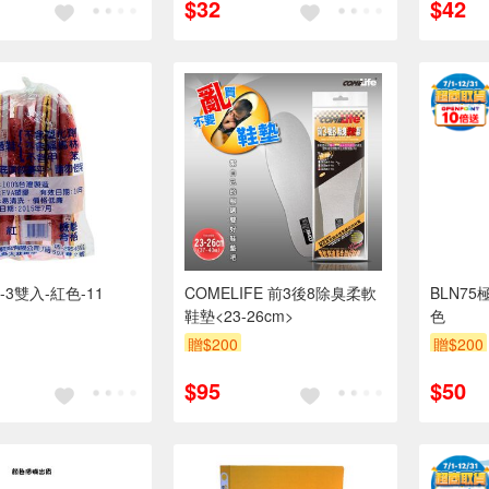
$32
$42
拖-3雙入-紅色-11
COMELIFE 前3後8除臭柔軟
BLN75
鞋墊<23-26cm>
色
贈$200
贈$200
$95
$50