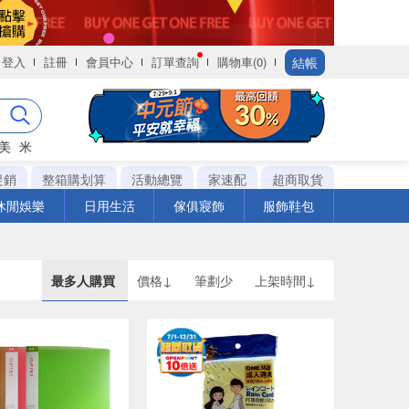
結帳
登入
註冊
會員中心
訂單查詢
購物車(0)
美
米
促銷
整箱購划算
活動總覽
家速配
超商取貨
休閒娛樂
日用生活
傢俱寢飾
服飾鞋包
最多人購買
價格↓
筆劃少
上架時間↓