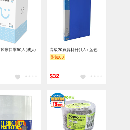
醫療口罩50入(成人/
高級20頁資料冊(1入)-藍色
贈$200
$32