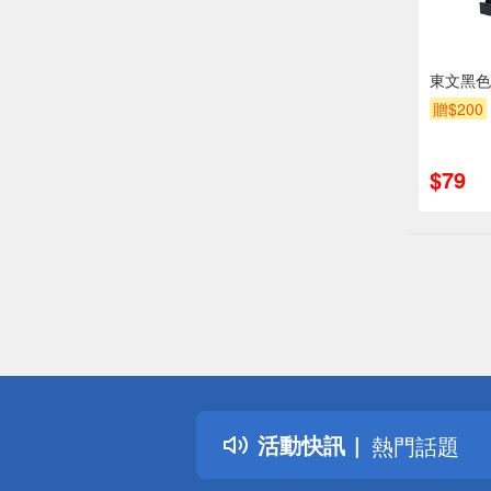
東文黑色長
贈$200
$79
偏遠地區配
詐騙網頁！
得獎公告
活動快訊
熱門話題
銀行優惠