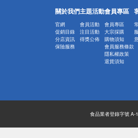
偏遠地區配
關於我們
主題活動
會員專區
詐騙網頁！
官網
會員活動
會員專區
促銷目錄
注目活動
大宗採購
分店資訊
得獎公佈
購物須知
保險服務
會員服務條款
隱私權政策
退貨須知
食品業者登錄字號 A-122