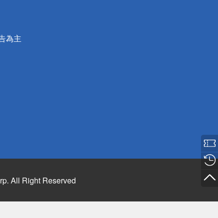
公告為主
rp. All Right Reserved