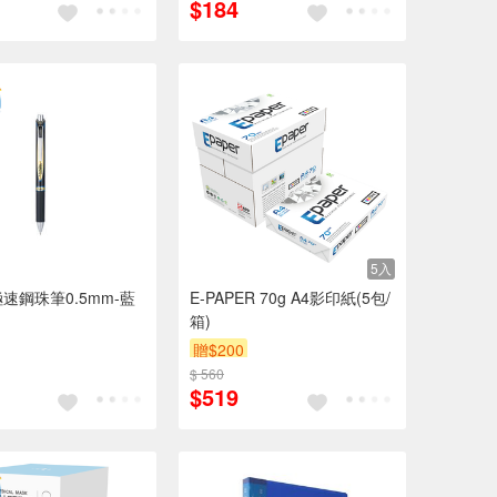
$184
5入
極速鋼珠筆0.5mm-藍
E-PAPER 70g A4影印紙(5包/
箱)
贈$200
$ 560
$519