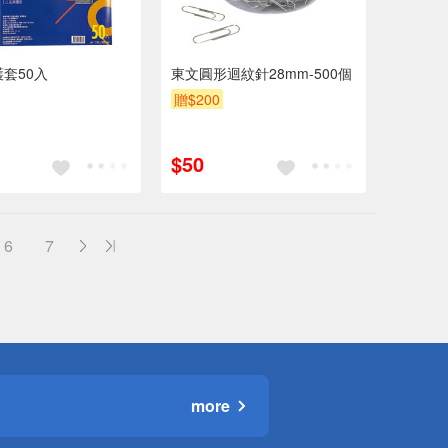
護套50入
東文圓形迴紋針28mm-500個
贈$200
$50
6
7
more