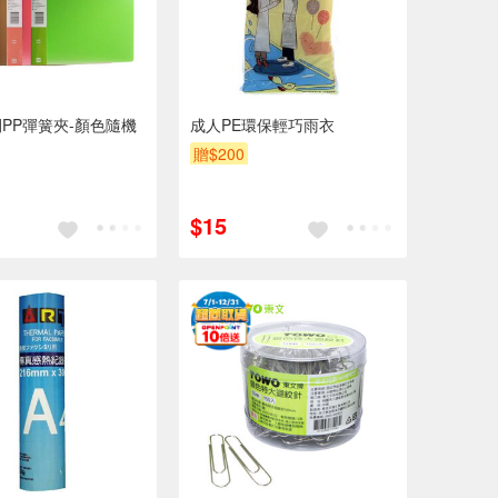
PP彈簧夾-顏色隨機
成人PE環保輕巧雨衣
贈$200
$15