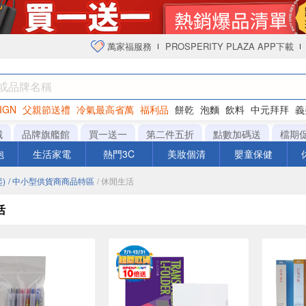
萬家福服務
PROSPERITY PLAZA APP下載
IGN
父親節送禮
冷氣最高省萬
福利品
餅乾
泡麵
飲料
中元拜拜
義
衛生紙
城
品牌旗艦館
買一送一
第二件五折
點數加碼送
檔期
泡
生活家電
熱門3C
美妝個清
嬰童保健
)
/ 中小型供貨商商品特區
/ 休閒生活
活