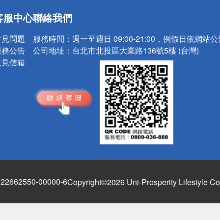
送
客服中心
聯絡我們
請小心！
常見問題
服務時間：
週一至週日 09:00-21:00，例假日依網站
服務公告
公司地址：
台北市北投區大業路136號5樓 (台灣)
意見信箱
662550-00000-6
Copyright©2026 Uni-Prosperity Lifestyle Co