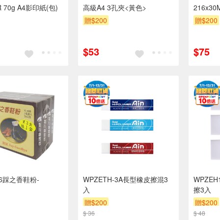
E-PAPER 70g A4影印紙(包)
高級A4 3孔夾<黃色>
216x
贈$200
贈$200
$53
$75
06踩之香鞋粉-
WPZETH-3A長型橡皮擦混3
WPZEH
入
擦3入
贈$200
贈$200
$ 36
$ 48