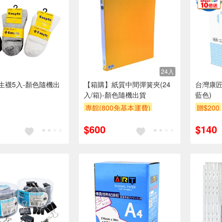
24入
學生襪5入-顏色隨機出
【箱購】紙質中間彈簧夾(24
台灣康匠
入/箱)-顏色隨機出貨
藍色)
專館(800免基本運費)
贈$200
贈$200
$600
$140