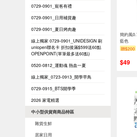
0729-0901_寵爸有禮
0729-0901_日用補貨趣
0729-0901_夏日烤肉趣
簡約風0.
線上獨家 0729-0901_UNIDESIGN​ 刷
藍色
uniopen聯名卡 折扣後滿$599送60點
贈$200
OPENPOINT(單筆最多送60點)​
$49
0520-0812_運動魂 熱血一夏
線上獨家_0723-0913_開學早鳥
0729-0915_BTS開學季
2026 家電精選
中小型供貨商商品特區
雜貨生鮮
居家日用