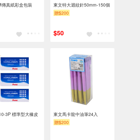
30M傳真紙彩盒包裝
東文特大迴紋針50mm-150個
贈$200
$50
10-3P 標準型大橡皮
東文馬卡龍中油筆24入
贈$200