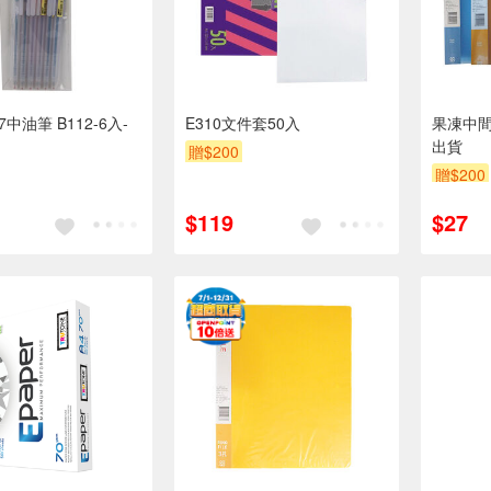
7中油筆 B112-6入-
E310文件套50入
果凍中間
出貨
贈$200
贈$200
$119
$27