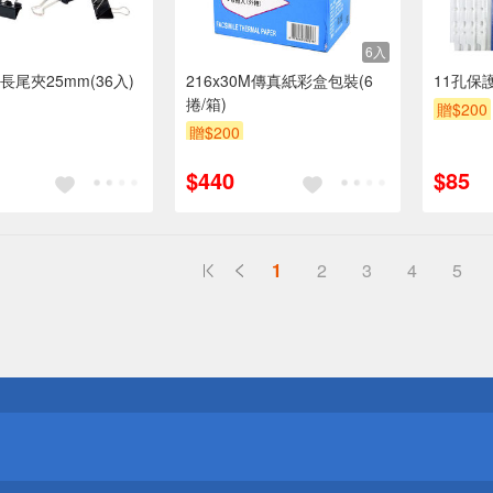
6入
尾夾25mm(36入)
216x30M傳真紙彩盒包裝(6
11孔保
捲/箱)
贈$200
贈$200
$440
$85
1
2
3
4
5
送
請小心！