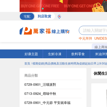
宅配
到店取貨
中元拜拜
UNIDES
海苔
巧克力
罐頭
線上商
好康主題
生鮮冷凍
飲料零食
米油沖
首頁
/ 檔期促銷(商品價格及活動生效時間為促銷起始日早上9:00起
休閒生
商品分類
0729-0901_汪喵派對
0713-0924_尋味中秋
0729-0901_中元節 平安就幸福