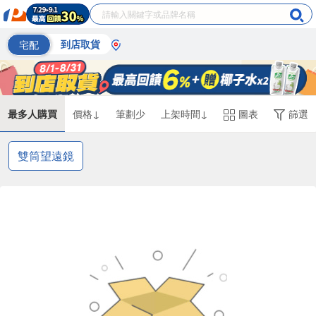
宅配
到店取貨
最多人購買
價格↓
筆劃少
上架時間↓
圖表
篩選
雙筒望遠鏡