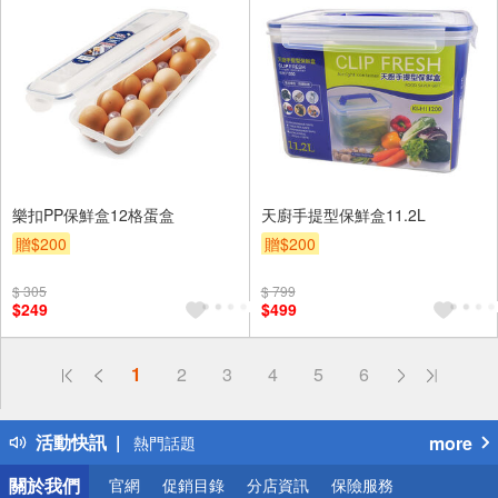
樂扣PP保鮮盒12格蛋盒
天廚手提型保鮮盒11.2L
贈$200
贈$200
$ 305
$ 799
$249
$499
偏遠地區配送
1
2
3
4
5
6
詐騙網頁！請小心！
得獎公告
活動快訊
more
熱門話題
銀行優惠
關於我們
官網
促銷目錄
分店資訊
保險服務
偏遠地區配送