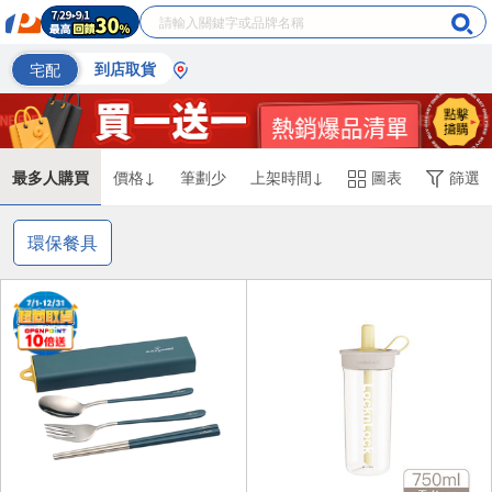
宅配
到店取貨
最多人購買
價格↓
筆劃少
上架時間↓
圖表
篩選
環保餐具