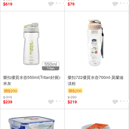
$619
$79
樂扣優質水壺550ml(Tritan好握)-
樂扣722優質水壺700ml-莫蘭迪
米灰
淡粉
贈$200
贈$200
$ 319
$ 290
$239
$219