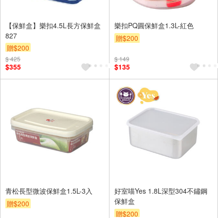
【保鮮盒】樂扣4.5L長方保鮮盒
樂扣PQ圓保鮮盒1.3L-紅色
827
贈$200
贈$200
$ 425
$ 149
$355
$135
青松長型微波保鮮盒1.5L-3入
好室喵Yes 1.8L深型304不鏽鋼
保鮮盒
贈$200
贈$200