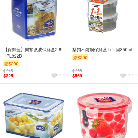
【保鮮盒】樂扣微波保鮮盒2.6L
樂扣不鏽鋼保鮮盒1+1-圓850ml
HPL822B
贈$200
贈$200
$ 245
$ 855
$225
$569