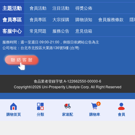
詐騙網頁！請小心！
主題活動
會員活動
注目活動
得獎公佈
會員專區
會員專區
大宗採購
購物須知
會員服務條款
隱
客服中心
常見問題
服務公告
意見信箱
服務時間：
週一至週日 09:00-21:00，例假日依網站公告為主
公司地址：
台北市北投區大業路136號5樓 (台灣)
食品業者登錄字號 A-122662550-00000-6
Copyright©2026 Uni-Prosperity Lifestyle Corp. All Right Reserved
0
購物首頁
分類
家速配
購物車
會員