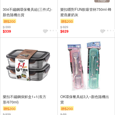
304不鏽鋼環保餐具組(三件式)-
樂扣嚼對FUN飲吸管杯750ml-蜂
顏色隨機出貨
蜜燕麥奶灰
贈$200
贈$200
$ 399
$ 829
$339
$629
樂扣不鏽鋼保鮮盒1+1(長方
OK環保餐具組3入~顏色隨機出
形/670ml)
貨
贈$200
贈$200
$ 939
$ 89