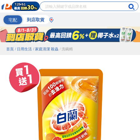
宅配
到店取貨
首頁
/ 日用生活
/ 家庭清潔 殺蟲
/ 洗碗精