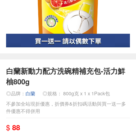
白蘭新動力配方洗碗精補充包-活力鮮
柚800g
◎品牌：
白蘭
◎規格： 800g克 x 1 x 1Pack包
不參加全站現折優惠，折價券&折扣碼活動與買一送一多
件優惠不得併用
$
88