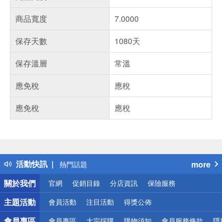
商品寬度
7.0000
保存天數
1080天
保存溫層
常溫
應免稅
應稅
應免稅
應稅
偏遠地區配送
詐騙網頁！請小心！
得獎公告
活動快訊
more
熱門話題
銀行優惠
關於我們
官網
促銷目錄
分店資訊
保險服務
偏遠地區配送
詐騙網頁！請小心！
主題活動
會員活動
注目活動
得獎公佈
會員專區
會員專區
大宗採購
購物須知
會員服務條款
隱