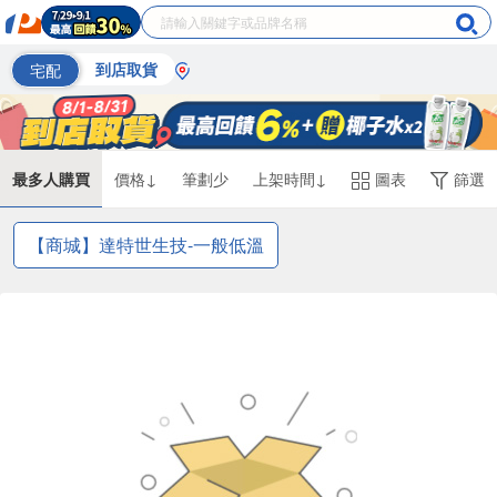
宅配
到店取貨
最多人購買
價格↓
筆劃少
上架時間↓
圖表
篩選
【商城】達特世生技-一般低溫