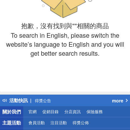
抱歉，沒有找到與""相關的商品
To search in English, please switch the
website’s language to English and you will
get better search results.
偏遠地區配送
詐騙網頁！請小心！
活動快訊
more
得獎公告
熱門話題
關於我們
官網
促銷目錄
分店資訊
保險服務
銀行優惠
偏遠地區配送
主題活動
會員活動
注目活動
得獎公佈
詐騙網頁！請小心！