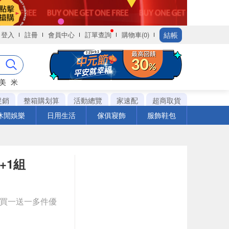
結帳
登入
註冊
會員中心
訂單查詢
購物車(0)
美
米
促銷
整箱購划算
活動總覽
家速配
超商取貨
休閒娛樂
日用生活
傢俱寢飾
服飾鞋包
+1組
與買一送一多件優