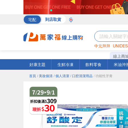
宅配
到店取貨
中元拜拜
UNIDES
海苔
巧克力
罐頭
線上商
好康主題
生鮮冷凍
飲料零食
米油沖
首頁
/ 美妝個清
/ 個人清潔
/ 口腔清潔用品
/ 功能性牙膏