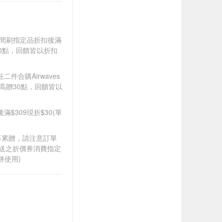
).牙間刷指定品折扣後滿
100點，回饋皆以折扣
二件合購Airwaves
最高贈30點，回饋皆以
後滿$309現折$30(單
筆不累贈，請注意訂單
贈送之折價券消費指定
併使用)