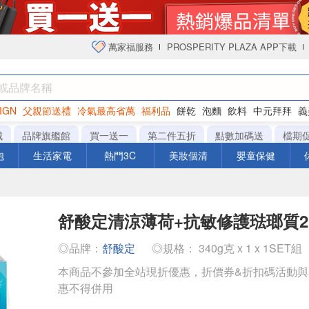
萬家福服務
PROSPERITY PLAZA APP下載
IGN
父親節送禮
冷氣最高省萬
福利品
餅乾
泡麵
飲料
中元拜拜
義
衛生紙
城
品牌旗艦館
買一送一
第二件五折
點數加碼送
檔期
泡
生活家電
熱門3C
美妝個清
嬰童保健
舒酸定清涼薄荷+抗敏修護琺瑯質2
◎品牌：
舒酸定
◎規格： 340g克 x 1 x 1SET組
本商品不參加全站現折優惠，折價券&折扣碼活動
惠不得併用