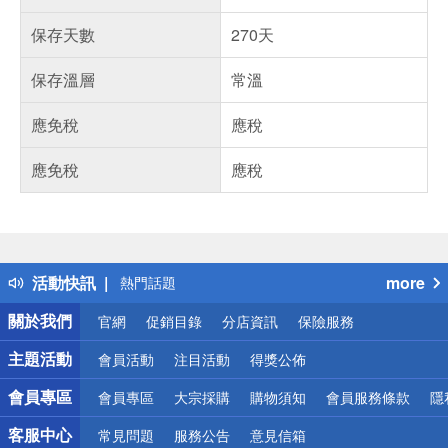
保存天數
270天
保存溫層
常溫
應免稅
應稅
應免稅
應稅
偏遠地區配送
詐騙網頁！請小心！
得獎公告
活動快訊
more
熱門話題
銀行優惠
關於我們
官網
促銷目錄
分店資訊
保險服務
偏遠地區配送
詐騙網頁！請小心！
主題活動
會員活動
注目活動
得獎公佈
會員專區
會員專區
大宗採購
購物須知
會員服務條款
隱
客服中心
常見問題
服務公告
意見信箱