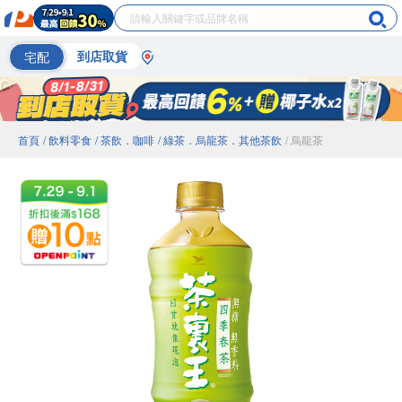
宅配
到店取貨
首頁
/ 飲料零食
/ 茶飲．咖啡
/ 綠茶．烏龍茶．其他茶飲
/ 烏龍茶