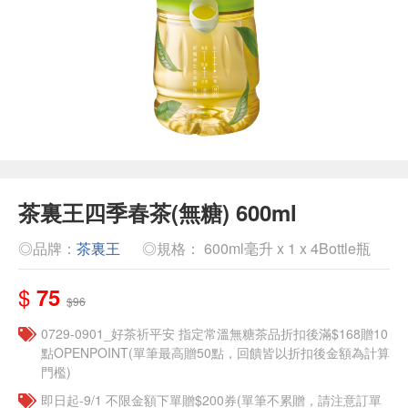
茶裏王四季春茶(無糖) 600ml
◎品牌：
茶裏王
◎規格： 600ml毫升 x 1 x 4Bottle瓶
$
75
$96
​​0729-0901_好茶祈平安 指定常溫無糖茶品折扣後滿$168贈10
點OPENPOINT(單筆最高贈50點，回饋皆以折扣後金額為計算
門檻)
即日起-9/1 不限金額下單贈$200券(單筆不累贈，請注意訂單