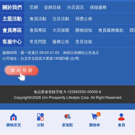
銀行優惠
關於我們
官網
促銷目錄
分店資訊
保險服務
偏遠地區配送
詐騙網頁！請小心！
主題活動
會員活動
注目活動
得獎公佈
會員專區
會員專區
大宗採購
購物須知
會員服務條款
隱
客服中心
常見問題
服務公告
意見信箱
服務時間：
週一至週日 09:00-21:00，例假日依網站公告為主
公司地址：
台北市北投區大業路136號5樓 (台灣)
食品業者登錄字號 A-122662550-00000-6
Copyright©2026 Uni-Prosperity Lifestyle Corp. All Right Reserved
0
購物首頁
分類
家速配
購物車
會員