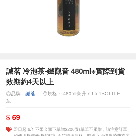
誠茗 冷泡茶-鐵觀音 480ml※實際到貨
效期約4天以上
◎品牌：
誠茗
◎規格： 480ml毫升 x 1 x 1BOTTLE
瓶
$
69
即日起-9/1 不限金額下單贈$200券(單筆不累贈，請注意訂單
如使用折價券/折扣碼則不符贈送資格，贈送之折價券消費指定