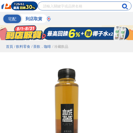
宅配
到店取貨
首頁
/ 飲料零食
/ 茶飲．咖啡
/ 冷藏飲品