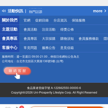
詐騙網頁！請小心！
得獎公告
活動快訊
more
熱門話題
銀行優惠
關於我們
官網
促銷目錄
分店資訊
保險服務
偏遠地區配送
詐騙網頁！請小心！
主題活動
會員活動
注目活動
得獎公佈
會員專區
會員專區
大宗採購
購物須知
會員服務條款
隱
客服中心
常見問題
服務公告
意見信箱
服務時間：
週一至週日 09:00-21:00，例假日依網站公告為主
公司地址：
台北市北投區大業路136號5樓 (台灣)
食品業者登錄字號 A-122662550-00000-6
Copyright©2026 Uni-Prosperity Lifestyle Corp. All Right Reserved
0