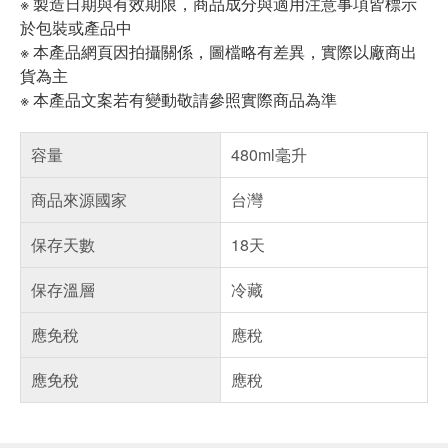
※ 製造日期與有效期限，商品成分與適用注意事項皆標示
於包裝或產品中
※ 本產品網頁因拍攝關係，圖檔略有差異，實際以廠商出
貨為主
※ 本產品文案若有變動敬請參照實際商品為準
容量
480ml毫升
商品來源國家
台灣
保存天數
18天
保存溫層
冷藏
應免稅
應稅
應免稅
應稅
偏遠地區配送