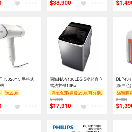
0
$38,900
$1,49
萬元及使用6期以上分期0利
率,需付基本安裝運費)
滿額贈券
TH3020/13 手持式
國際NA-V130LBS-S變頻直立
DLP4
機
式洗衣機13KG
源(白色)
券
贈$200
滿萬免運(運費$500,可分期,
滿額贈
安裝跨區費另計,單品未滿1
$ 19900
$ 1690
0
$17,910
$1,39
萬元及使用6期以上分期0利
率,需付基本安裝運費)
滿額贈券