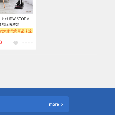
-U12URW STORM
 V1無線吸塵器
貨(大家電商單品未達
收$300-500,部分
0
區費另計,實際收費以
人聯絡報價為主)
券
more