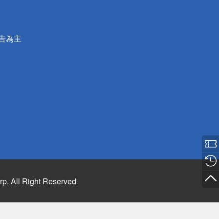
公告為主
rp. All Right Reserved