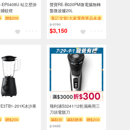
-EP0408U 站立壁掛
聲寶RE-B020PM微電腦無轉
擊捕蚊燈
盤微波爐20L
券
贈$200
客訂交貨(大家電商單品未達
萬元需加收$300-500,部分
$ 3790
$3,150
安裝跨區費另計,實際收費以
專人聯絡報價為主)
滿額折
滿額贈券
3TB1-201K冰沙果
飛利浦S3241/12乾濕兩用三
刀頭電鬍刀
券
贈$200
滿額折
滿額贈券
贈$200
$ 3488