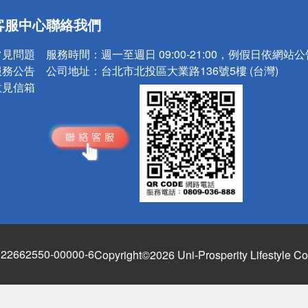
送
客服中心
聯絡我們
請小心！
常見問題
服務時間：
週一至週日 09:00-21:00，例假日依網站
服務公告
公司地址：
台北市北投區大業路136號5樓 (台灣)
意見信箱
662550-00000-6
Copyright©2026 Uni-Prosperity Lifestyle Co