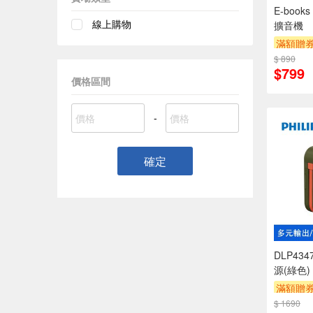
E-boo
線上購物
擴音機
滿額贈
$ 890
$799
價格區間
-
確定
DLP43
源(綠色)
滿額贈
$ 1690