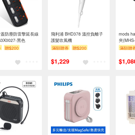
滑蓋防塵防雷擊延長線
飛利浦 BHD378 溫控負離子
mods 
S3X0027-黑色
護髮吹風機
夾(MHS-
券
贈$200
滿額贈券
贈$200
滿額贈
$1,229
$1,08