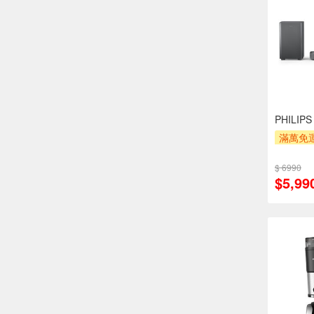
PHILIPS
滿萬免運
安裝跨
萬元及
$ 6990
$5,99
率,
滿額贈