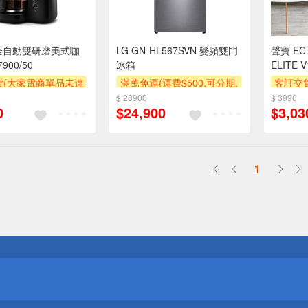
全自動雙研磨美式咖
LG GN-HL567SVN 變頻雙門
聲寶 EC
900/50
冰箱
ELITE
貨(大家電商單品未達
滿萬免運(運費$500,可分期,
客訂交
收$300-500,部分
安裝跨區費另計,單品未滿1
萬元需加
$ 28900
$ 3990
0
$24,900
$3,03
區費另計,實際收費以
萬元及使用6期以上分期0利
安裝跨
人聯絡報價為主)
率,需付基本安裝運費)
專
券
滿額贈券
滿額贈
1
送
請小心！