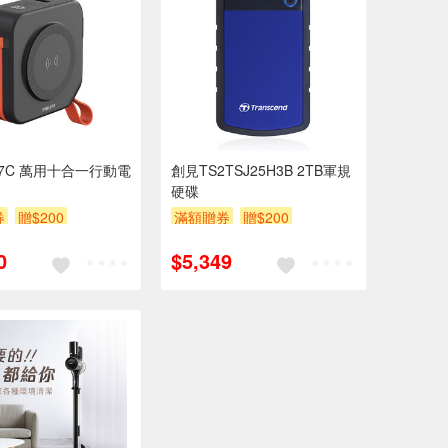
347C 萬用十合一行動電
創見TS2TSJ25H3B 2TB軍規
硬碟
券
贈$200
滿額贈券
贈$200
0
$5,349