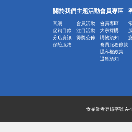
偏遠地區配
關於我們
主題活動
會員專區
詐騙網頁！
官網
會員活動
會員專區
促銷目錄
注目活動
大宗採購
分店資訊
得獎公佈
購物須知
保險服務
會員服務條款
隱私權政策
退貨須知
食品業者登錄字號 A-122