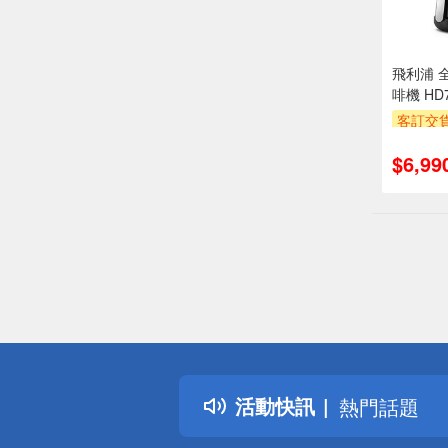
飛利浦 
啡機 HD7
客訂交
萬元需加
$6,99
安裝跨
專
滿額贈
偏遠地區配
詐騙網頁！
得獎公告
活動快訊
熱門話題
銀行優惠