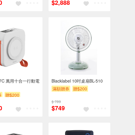
0
$2,888
347C 萬用十合一行動電
Blacklabel 10吋桌扇BL-510
滿額贈券
贈$200
券
贈$200
$ 789
0
$749