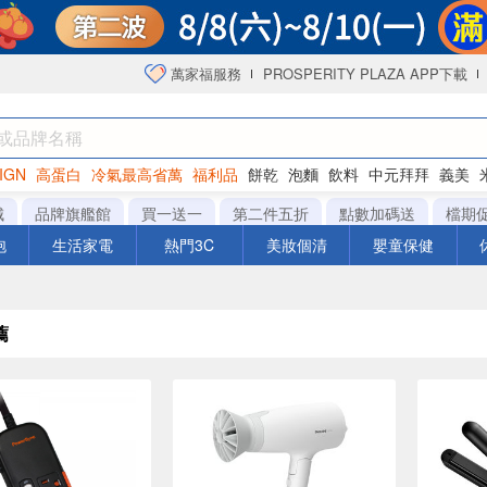
萬家福服務
PROSPERITY PLAZA APP下載
IGN
高蛋白
冷氣最高省萬
福利品
餅乾
泡麵
飲料
中元拜拜
義美
洋芋片
城
品牌旗艦館
買一送一
第二件五折
點數加碼送
檔期
泡
生活家電
熱門3C
美妝個清
嬰童保健
薦