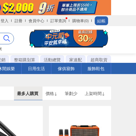
結帳
登入
註冊
會員中心
訂單查詢
購物車(0)
米
促銷
整箱購划算
活動總覽
家速配
超商取貨
休閒娛樂
日用生活
傢俱寢飾
服飾鞋包
最多人購買
價格↓
筆劃少
上架時間↓