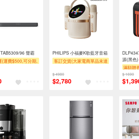
 TAB5309/96 聲霸
PHILIPS 小福麥K歌藍牙音箱
DLP4
源(黑色)
(運費$500,可分期,
客訂交貨(大家電商單品未達
區費另計,單品未滿1
萬元需加收$300-500,部分
滿額贈
使用6期以上分期0利
安裝跨區費另計,實際收費以
$ 4980
$ 1690
0
$2,780
$1,39
需付基本安裝運費)
專人聯絡報價為主)
券
滿額贈券