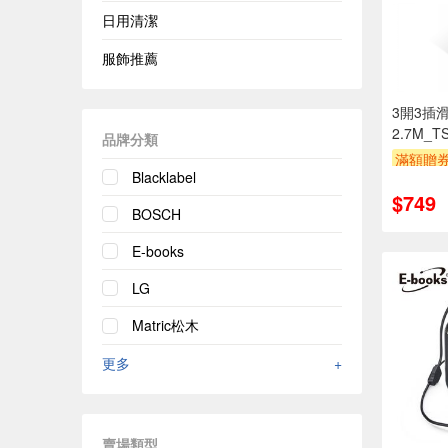
日用清潔
服飾推薦
3開3插
2.7M_T
品牌分類
滿額贈
Blacklabel
$749
BOSCH
E-books
LG
Matric松木
更多
+
賣場類型