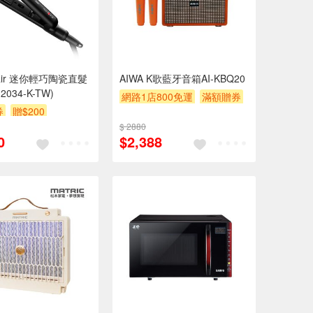
hair 迷你輕巧陶瓷直髮
AIWA K歌藍牙音箱AI-KBQ20
2034-K-TW)
網路1店800免運
滿額贈券
券
贈$200
贈$200
$ 2880
0
$2,388