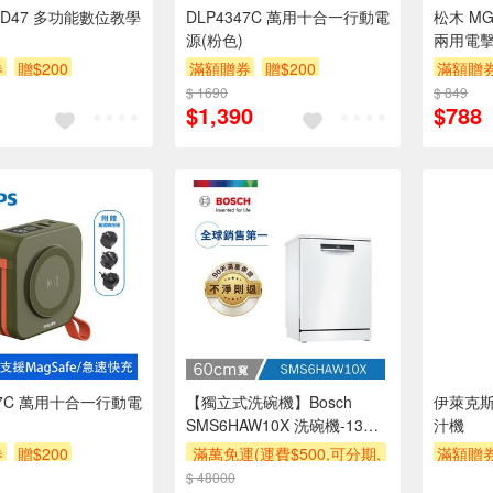
ks D47 多功能數位教學
DLP4347C 萬用十合一行動電
松木 MG
源(粉色)
兩用電
券
贈$200
滿額贈券
贈$200
滿額贈
$ 1690
$ 849
$1,390
$788
47C 萬用十合一行動電
【獨立式洗碗機】Bosch
伊萊克斯E
SMS6HAW10X 洗碗機-13人
汁機
份/訂購後將由原廠與您預約
券
贈$200
滿萬免運(運費$500,可分期,
滿額贈
安裝時間
安裝跨區費另計,單品未滿1
$ 48000