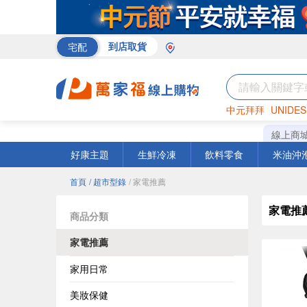
宅配
到店取貨
中元拜拜
UNIDES
巧克力
罐頭
海苔
線上商
好康主題
生鮮冷凍
飲料零食
米油沖
首頁
/ 超市型錄
/ 家電推薦
家電推
商品分類
家電推薦
家用日常
美妝保健