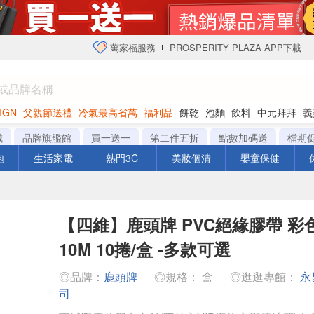
萬家福服務
PROSPERITY PLAZA APP下載
IGN
父親節送禮
冷氣最高省萬
福利品
餅乾
泡麵
飲料
中元拜拜
義
衛生紙
城
品牌旗艦館
買一送一
第二件五折
點數加碼送
檔期
泡
生活家電
熱門3C
美妝個清
嬰童保健
【四維】鹿頭牌 PVC絕緣膠帶 彩色 
10M 10捲/盒 -多款可選
◎品牌：
鹿頭牌
◎規格： 盒
◎逛逛專館：
永
司