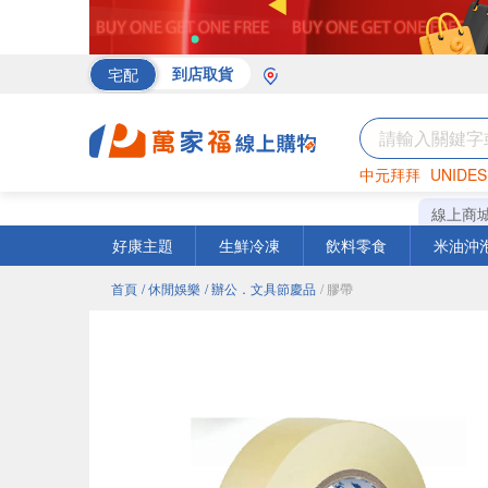
宅配
到店取貨
中元拜拜
UNIDES
海苔
巧克力
罐頭
線上商
好康主題
生鮮冷凍
飲料零食
米油沖
首頁
/ 休閒娛樂
/ 辦公．文具節慶品
/ 膠帶