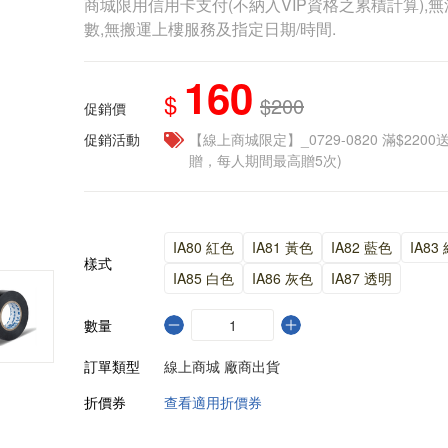
商城限用信用卡支付(不納入VIP資格之累積計算),無
數,無搬運上樓服務及指定日期/時間.
160
$
$200
促銷價
促銷活動
【線上商城限定】_0729-0820 滿$2200
贈，每人期間最高贈5次)
IA80 紅色
IA81 黃色
IA82 藍色
IA83
樣式
IA85 白色
IA86 灰色
IA87 透明
數量
訂單類型
線上商城 廠商出貨
折價券
查看適用折價券