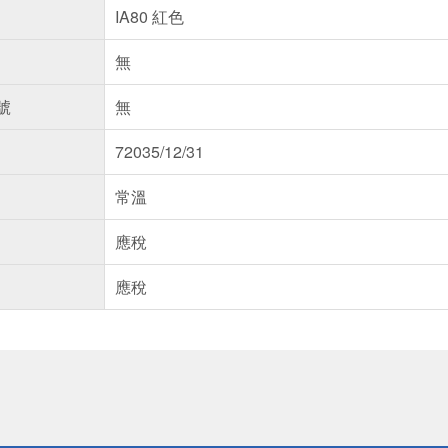
IA80 紅色
無
號
無
72035/12/31
常溫
應稅
應稅
送