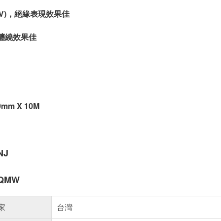
8KV)，絕緣表現效果佳
，纏繞效果佳
m X 10M
NJ
QMW
家
台灣