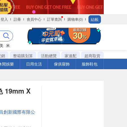
結帳
登入
註冊
會員中心
訂單查詢
購物車(0)
美
米
促銷
整箱購划算
活動總覽
家速配
超商取貨
休閒娛樂
日用生活
傢俱寢飾
服飾鞋包
19mm X
昌創新國際有限公