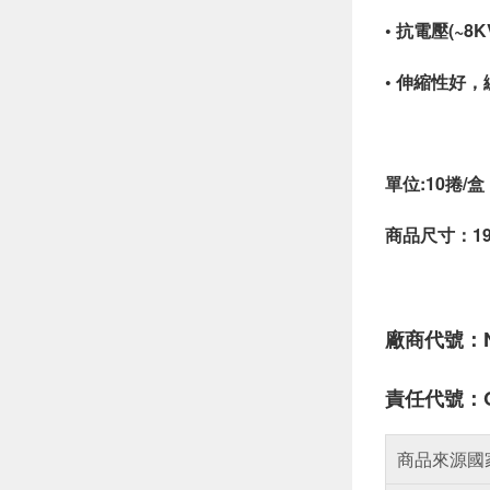
• 抗電壓(~
• 伸縮性好
單位:10捲/盒
商品尺寸：19m
廠商代號：
責任代號：
商品來源國