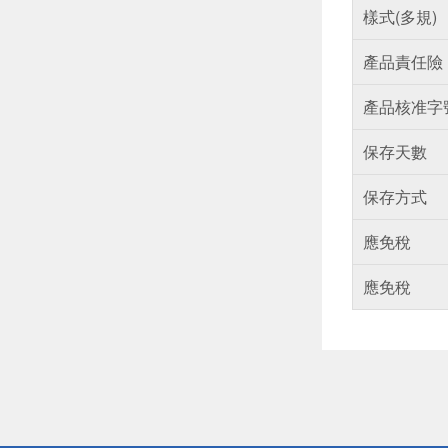
樣式(多規)
產品責任險
產品核准字
保存天數
保存方式
應免稅
應免稅
偏遠地區配