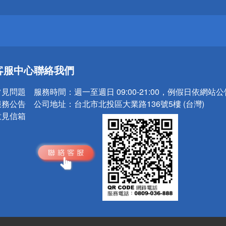
請小心！
送
客服中心
聯絡我們
請小心！
常見問題
服務時間：
週一至週日 09:00-21:00，例假日依網站
服務公告
公司地址：
台北市北投區大業路136號5樓 (台灣)
意見信箱