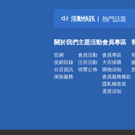
詐騙網頁！
得獎公告
活動快訊
熱門話題
銀行優惠
偏遠地區配
關於我們
主題活動
會員專區
詐騙網頁！
官網
會員活動
會員專區
促銷目錄
注目活動
大宗採購
分店資訊
得獎公佈
購物須知
保險服務
會員服務條款
隱私權政策
退貨須知