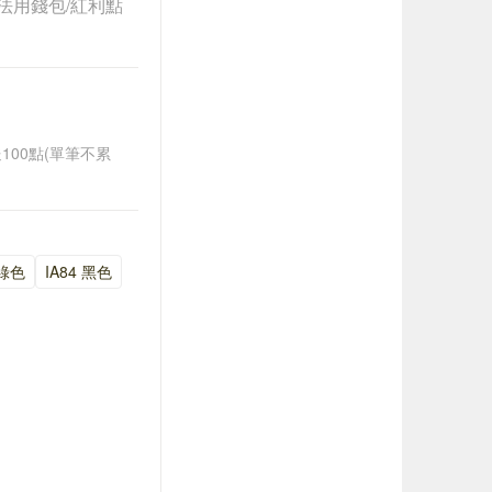
法用錢包/紅利點
送100點(單筆不累
 綠色
IA84 黑色