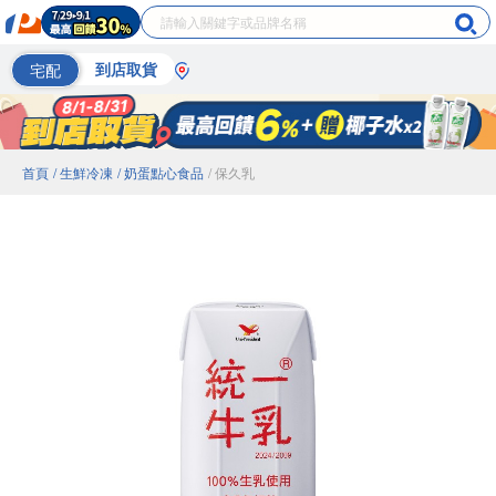
宅配
到店取貨
首頁
/ 生鮮冷凍
/ 奶蛋點心食品
/ 保久乳