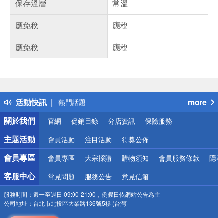
保存溫層
常溫
應免稅
應稅
應免稅
應稅
偏遠地區配送
詐騙網頁！請小心！
得獎公告
活動快訊
more
熱門話題
銀行優惠
關於我們
官網
促銷目錄
分店資訊
保險服務
偏遠地區配送
詐騙網頁！請小心！
主題活動
會員活動
注目活動
得獎公佈
會員專區
會員專區
大宗採購
購物須知
會員服務條款
隱
客服中心
常見問題
服務公告
意見信箱
服務時間：
週一至週日 09:00-21:00，例假日依網站公告為主
公司地址：
台北市北投區大業路136號5樓 (台灣)