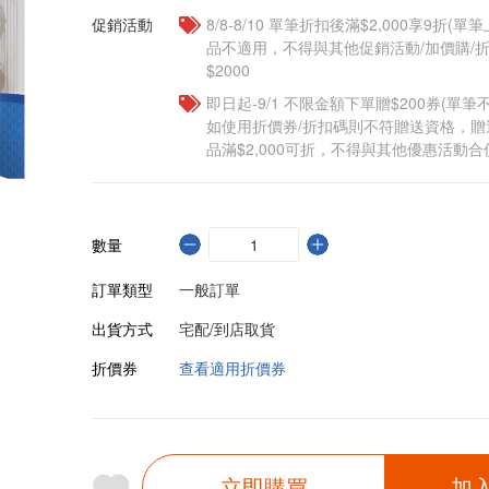
促銷活動
8/8-8/10 單筆折扣後滿$2,000享9折(單
品不適用，不得與其他促銷活動/加價購/折
$2000
即日起-9/1 不限金額下單贈$200券(單
如使用折價券/折扣碼則不符贈送資格，
品滿$2,000可折，不得與其他優惠活動合
數量
訂單類型
一般訂單
出貨方式
宅配/到店取貨
折價券
查看適用折價券
立即購買
加