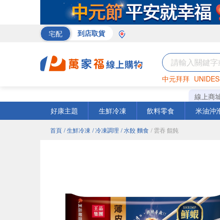
宅配
到店取貨
中元拜拜
UNIDES
米
巧克力
衛生紙
線上商
好康主題
生鮮冷凍
飲料零食
米油沖
首頁
/ 生鮮冷凍
/ 冷凍調理
/ 水餃 麵食
/ 雲吞 餛飩