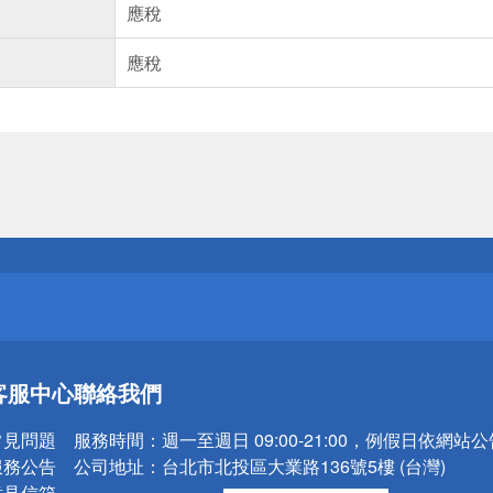
應稅
應稅
送
請小心！
送
客服中心
聯絡我們
請小心！
常見問題
服務時間：
週一至週日 09:00-21:00，例假日依網站
服務公告
公司地址：
台北市北投區大業路136號5樓 (台灣)
意見信箱