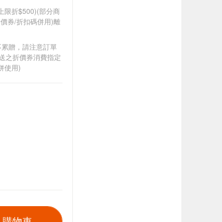
筆上限折$500)(部分商
價券/折扣碼併用)離
筆不累贈，請注意訂單
贈送之折價券消費指定
併使用)
入購物車