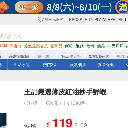
萬家福服務
PROSPERITY PLAZA APP下載
IGN
高蛋白
冷氣最高省萬
福利品
餅乾
泡麵
飲料
義美
中元拜拜
咖啡
城
品牌旗艦館
買一送一
第二件五折
點數加碼送
檔期
泡
生活家電
熱門3C
美妝個清
嬰童保健
王品嚴選薄皮紅油抄手鮮蝦
◎規格： 160g克 x 1 x 1Bag包
119
$
$139
促銷價