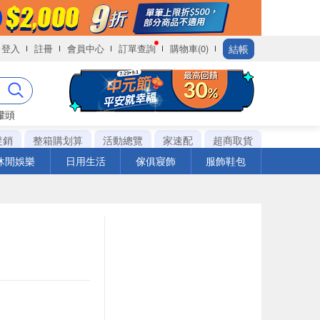
結帳
登入
註冊
會員中心
訂單查詢
購物車(0)
罐頭
促銷
整箱購划算
活動總覽
家速配
超商取貨
休閒娛樂
日用生活
傢俱寢飾
服飾鞋包