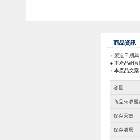
商品資訊
※ 製造日期
※ 本產品網
※ 本產品文
容量
商品來源國
保存天數
保存溫層