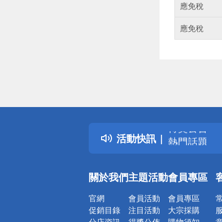
應免稅
應免稅
偏遠地區配
詐騙網頁！
得獎公告
活動快訊
熱門話題
銀行優惠
偏遠地區配
關於我們
主題活動
會員專區
詐騙網頁！
官網
會員活動
會員專區
促銷目錄
注目活動
大宗採購
分店資訊
得獎公佈
購物須知