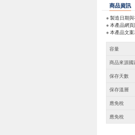
商品資訊
※ 製造日期
※ 本產品網
※ 本產品文
容量
商品來源國
保存天數
保存溫層
應免稅
應免稅