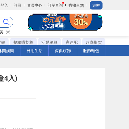
結帳
登入
註冊
會員中心
訂單查詢
購物車(0)
美
米
促銷
整箱購划算
活動總覽
家速配
超商取貨
休閒娛樂
日用生活
傢俱寢飾
服飾鞋包
盒4入)