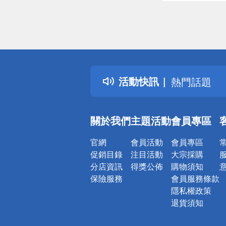
偏遠地區配
詐騙網頁！
得獎公告
活動快訊
熱門話題
銀行優惠
偏遠地區配
關於我們
主題活動
會員專區
詐騙網頁！
官網
會員活動
會員專區
促銷目錄
注目活動
大宗採購
分店資訊
得獎公佈
購物須知
保險服務
會員服務條款
隱私權政策
退貨須知