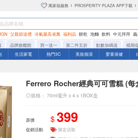
萬家福服務
PROSPERITY PLAZA APP下載
IGN
父親節送禮
冷氣最高省萬
福利品
餅乾
泡麵
飲料
中元拜拜
義
衛生紙
城
品牌旗艦館
買一送一
第二件五折
點數加碼送
檔期
泡
生活家電
熱門3C
美妝個清
嬰童保健
Ferrero Rocher經典可可雪糕 (每
◎規格： 70ml毫升 x 4 x 1BOX盒
399
$
原價
促銷活動
限定店取