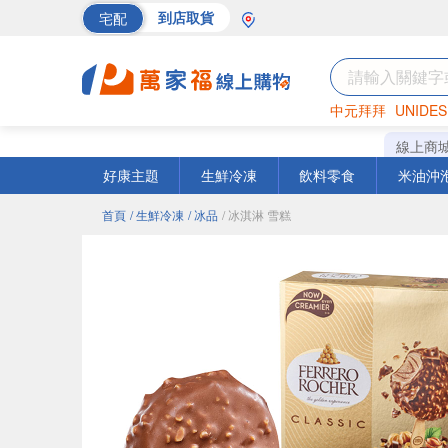
宅配
到店取貨
中元拜拜
UNIDES
海苔
巧克力
罐頭
線上商
好康主題
生鮮冷凍
飲料零食
米油沖
首頁
/ 生鮮冷凍
/ 冰品
/ 冰淇淋 雪糕