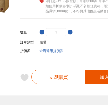
即日起-9/1 不限金額下單贈$200券(單
如使用折價券/折扣碼則不符贈送資格，
品滿$2,000可折，不得與其他優惠活動合
數量
訂單類型
預購
折價券
查看適用折價券
立即購買
加