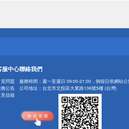
送
請小心！
送
客服中心
聯絡我們
請小心！
常見問題
服務時間：
週一至週日 09:00-21:00，例假日依網站
服務公告
公司地址：
台北市北投區大業路136號5樓 (台灣)
意見信箱