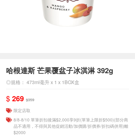
哈根達斯 芒果覆盆子冰淇淋 392g
◎規格： 473ml毫升 x 1 x 1BOX盒
$
269
$359
限定店取
8/8-8/10 單筆折扣後滿$2,000享9折(單筆上限折$500)(部分商
品不適用，不得與其他促銷活動/加價購/折價券/折扣碼併用)離
$2000