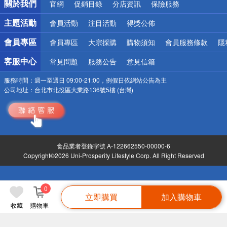
關於我們
官網
促銷目錄
分店資訊
保險服務
偏遠地區配送
詐騙網頁！請小心！
主題活動
會員活動
注目活動
得獎公佈
會員專區
會員專區
大宗採購
購物須知
會員服務條款
隱
客服中心
常見問題
服務公告
意見信箱
服務時間：
週一至週日 09:00-21:00，例假日依網站公告為主
公司地址：
台北市北投區大業路136號5樓 (台灣)
食品業者登錄字號 A-122662550-00000-6
Copyright©2026 Uni-Prosperity Lifestyle Corp. All Right Reserved
0
立即購買
加入購物車
收藏
購物車