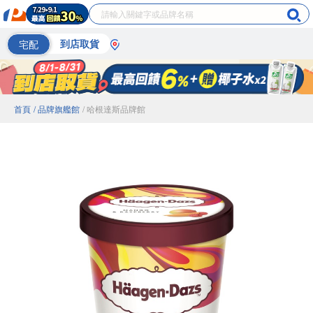
宅配
到店取貨
首頁
/ 品牌旗艦館
/ 哈根達斯品牌館