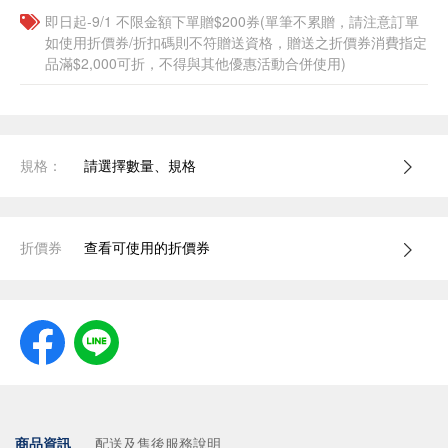
即日起-9/1 不限金額下單贈$200券(單筆不累贈，請注意訂單
如使用折價券/折扣碼則不符贈送資格，贈送之折價券消費指定
品滿$2,000可折，不得與其他優惠活動合併使用)
規格：
請選擇數量、規格
折價券
查看可使用的折價券
商品資訊
配送及售後服務說明