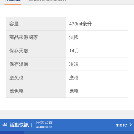
容量
473ml毫升
商品來源國家
法國
保存天數
14月
保存溫層
冷凍
應免稅
應稅
應免稅
應稅
偏遠地區配送
詐騙網頁！請小心！
得獎公告
活動快訊
more
熱門話題
銀行優惠