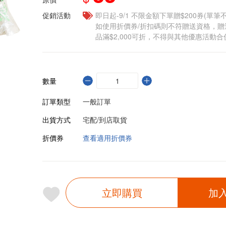
促銷活動
即日起-9/1 不限金額下單贈$200券(單
如使用折價券/折扣碼則不符贈送資格，
品滿$2,000可折，不得與其他優惠活動合
數量
訂單類型
一般訂單
出貨方式
宅配/到店取貨
折價券
查看適用折價券
立即購買
加