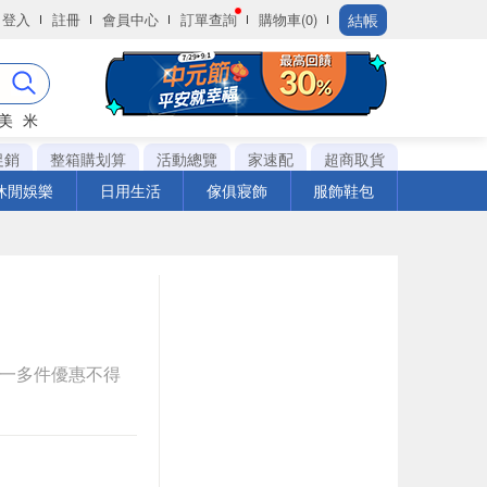
結帳
登入
註冊
會員中心
訂單查詢
購物車(0)
美
米
促銷
整箱購划算
活動總覽
家速配
超商取貨
休閒娛樂
日用生活
傢俱寢飾
服飾鞋包
送一多件優惠不得