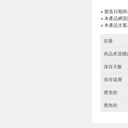
※ 製造日期
※ 本產品網
※ 本產品文
容量
商品來源國
保存天數
保存溫層
應免稅
應免稅