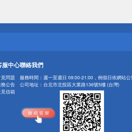
送
請小心！
送
客服中心
聯絡我們
請小心！
常見問題
服務時間：
週一至週日 09:00-21:00，例假日依網站
服務公告
公司地址：
台北市北投區大業路136號5樓 (台灣)
意見信箱