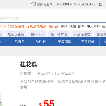
萬家福服務
PROSPERITY PLAZA APP下載
IGN
父親節送禮
冷氣最高省萬
福利品
餅乾
泡麵
飲料
中元拜拜
義
洋芋片
城
品牌旗艦館
買一送一
第二件五折
點數加碼送
檔期
泡
生活家電
熱門3C
美妝個清
嬰童保健
桂花糕
◎規格： 1Pack包 x 1 x 1Pack包
不參加全站現折優惠，折價券&折扣碼活動與買一
併用
55
$
原價