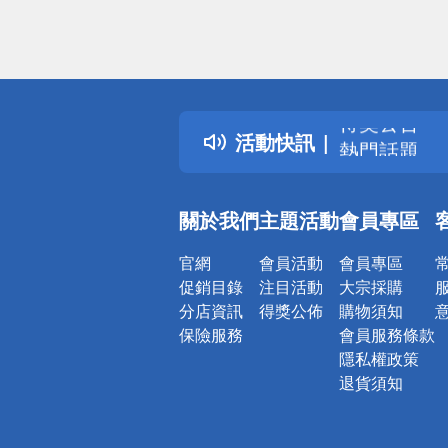
偏遠地區配
詐騙網頁！
得獎公告
活動快訊
熱門話題
銀行優惠
偏遠地區配
關於我們
主題活動
會員專區
詐騙網頁！
官網
會員活動
會員專區
促銷目錄
注目活動
大宗採購
分店資訊
得獎公佈
購物須知
保險服務
會員服務條款
隱私權政策
退貨須知