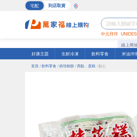
宅配
到店取貨
中元拜拜
UNIDES
巧克力
罐頭
海苔
線上商
好康主題
生鮮冷凍
飲料零食
米油沖
首頁
/ 飲料零食
/ 烘培糕餅
/ 西點．蛋糕
/ 點心