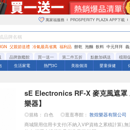
萬家福服務
PROSPERITY PLAZA APP下載
IGN
父親節送禮
冷氣最高省萬
福利品
餅乾
泡麵
飲料
中元拜拜
義
衛生紙
城
品牌旗艦館
買一送一
第二件五折
點數加碼送
檔期
泡
生活家電
熱門3C
美妝個清
嬰童保健
sE Electronics RF-X 麥克風
樂器】
◎規格： 白色
◎逛逛專館：
敦煌樂器有限公司
商城限用信用卡支付(不納入VIP資格之累積計算),無