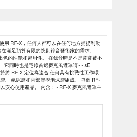
使用 RF-X，任何人都可以在任何地方捕捉到動
RF-X 旨在滿足預算有限的挑剔錄音藝術家的需求。
供出色的性能和易用性。 在錄音時是不是常常被不
 它同時也是宅錄首選麥克風遮罩唷~~ sE
有助於將 RF-X 定位為適合 任何具有挑戰性工作環
 氣隙層和內部聲學泡沫層組成。 每個 RF-
可以安心使用產品。 內含： - RF-X 麥克風遮罩主