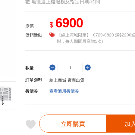
數,無搬運上樓服務及指定日期/時間.
6900
$
原價
促銷活動
【線上商城限定】_0729-0820 滿$2200
贈，每人期間最高贈5次)
數量
訂單類型
線上商城 廠商出貨
折價券
查看適用折價券
立即購買
加