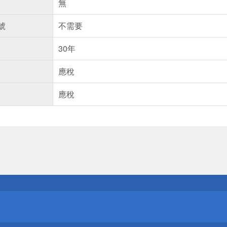
無
號
不需要
30年
應稅
應稅
送
請小心！