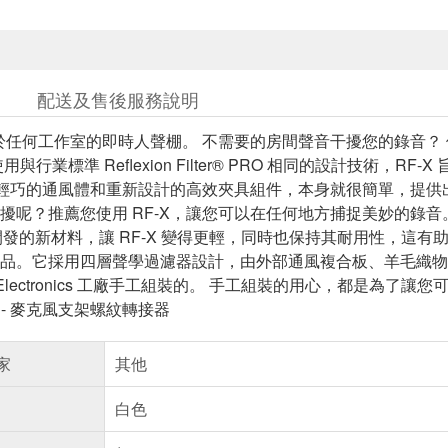
配送及售後服務說明
用於任何工作室的即時人聲棚。 不需要的房間聲音干擾您的錄音？ 
用與行業標準 Reflexion Filter® PRO 相同的設計技術，
藉其輕巧的通風體和重新設計的高效夾具組件，本身就很簡單，提
擾呢？推薦您使用 RF-X，讓您可以在任何地方捕捉美妙的錄音。
nics 開發的新材料，讓 RF-X 變得更輕，同時也保持其耐用性，這
品。它採用四層聲學過濾器設計，由外部通風複合板、羊毛織物層、
E Electronics 工廠手工組裝的。 手工組裝的用心，都是為了讓您
架 - 麥克風支架螺紋轉接器
家
其他
白色