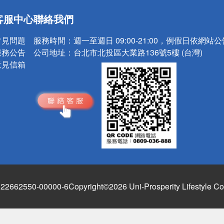
送
客服中心
聯絡我們
請小心！
常見問題
服務時間：
週一至週日 09:00-21:00，例假日依網站
服務公告
公司地址：
台北市北投區大業路136號5樓 (台灣)
意見信箱
662550-00000-6
Copyright©2026 Uni-Prosperity Lifestyle Co