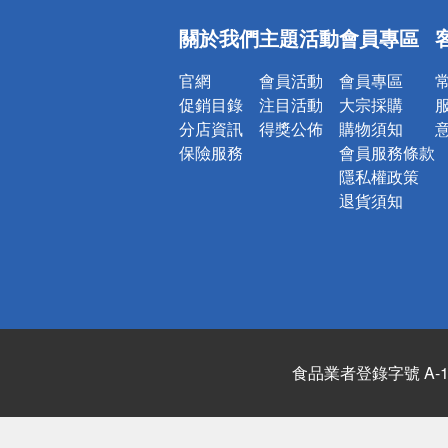
偏遠地區配
關於我們
主題活動
會員專區
詐騙網頁！
官網
會員活動
會員專區
促銷目錄
注目活動
大宗採購
分店資訊
得獎公佈
購物須知
保險服務
會員服務條款
隱私權政策
退貨須知
食品業者登錄字號 A-122