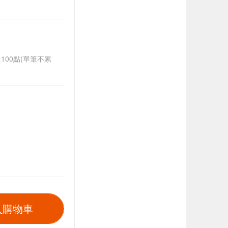
送100點(單筆不累
入購物車