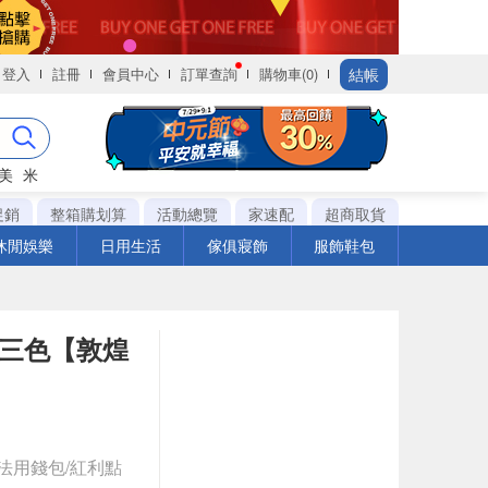
結帳
登入
註冊
會員中心
訂單查詢
購物車(0)
美
米
促銷
整箱購划算
活動總覽
家速配
超商取貨
休閒娛樂
日用生活
傢俱寢飾
服飾鞋包
遮罩 三色【敦煌
法用錢包/紅利點