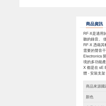
商品資訊
RF-X是適
聽的錄音。 使
RF-X 憑
需要的聲音干
Electro
境的多功能產
X 都是在 s
體 - 安裝支
商品來源國
顏色