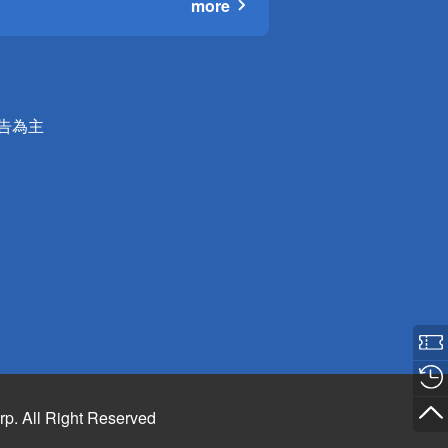
more
公告為主
rp. All Right Reserved