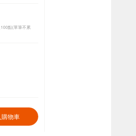
送100點(單筆不累
入購物車