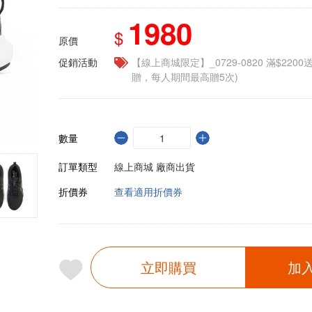
1980
$
原價
促銷活動
【線上商城限定】_0729-0820 滿$2200
贈，每人期間最高贈5次)
數量
訂單類型
線上商城 廠商出貨
折價券
查看適用折價券
立即購買
加