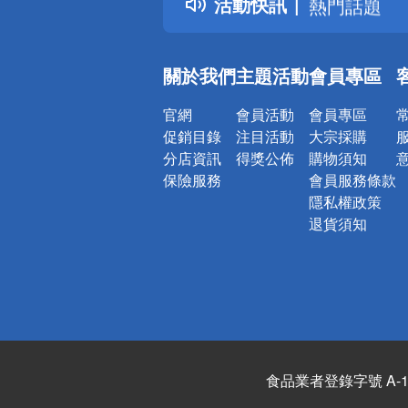
活動快訊
熱門話題
銀行優惠
偏遠地區配
關於我們
主題活動
會員專區
詐騙網頁！
官網
會員活動
會員專區
促銷目錄
注目活動
大宗採購
分店資訊
得獎公佈
購物須知
保險服務
會員服務條款
隱私權政策
退貨須知
食品業者登錄字號 A-122