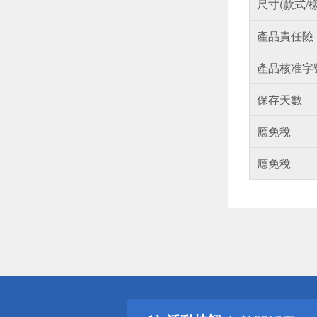
尺寸(款式/
產品責任險
產品核准字
保存天數
應免稅
應免稅
偏遠地區配
詐騙網頁！
得獎公告