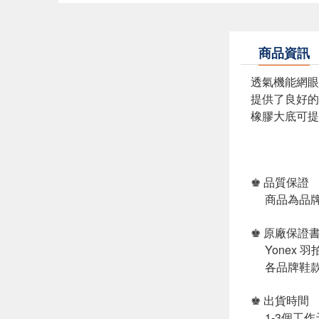
商品資訊
透氣機能網眼
提供了良好的
橡膠大底可提
♚ 品質保證
商品為品牌
♚ 原廠保證
Yonex 
各品牌鞋款
♚ 出貨時間
1-3個工作