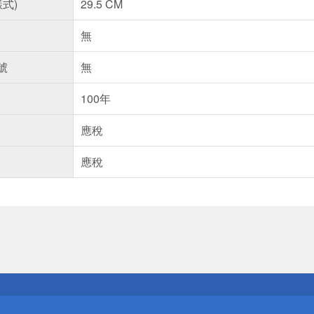
樣式)
29.5 CM
無
號
無
100年
應稅
應稅
送
請小心！