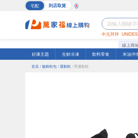
宅配
到店取貨
中元拜拜
UNIDES
巧克力
罐頭
海苔
線上商
好康主題
生鮮冷凍
飲料零食
米油沖
首頁
/ 服飾鞋包
/ 運動鞋
/ 男運動鞋