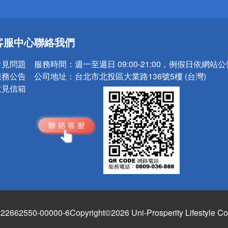
送
客服中心
聯絡我們
請小心！
常見問題
服務時間：
週一至週日 09:00-21:00，例假日依網站
服務公告
公司地址：
台北市北投區大業路136號5樓 (台灣)
意見信箱
662550-00000-6
Copyright©2026 Uni-Prosperity Lifestyle Co