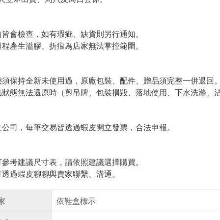
皆會檢查，如有瑕疵、缺貨則另行通知。
程產生溢膠、折痕為店家無法掌控範圍。
須保持全新未使用過，原廠包裝、配件、贈品須完整一併退回
狀態無法還原時（剪吊牌、包裝損毀、落地使用、下水洗滌、沾
公司，每筆交易皆透過蝦皮開立發票，合法申報。
參考建議尺寸表，請依照建議選擇購買。
透過蝦皮聊聊與賣家聯繫、溝通。
家
依鞋盒標示