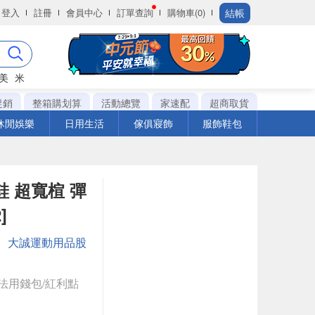
結帳
登入
註冊
會員中心
訂單查詢
購物車(0)
美
米
促銷
整箱購划算
活動總覽
家速配
超商取貨
休閒娛樂
日用生活
傢俱寢飾
服飾鞋包
慢跑鞋 超寬楦 彈
]
：
大誠運動用品股
法用錢包/紅利點