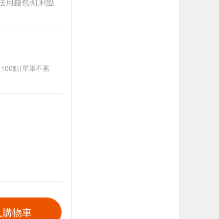
法用錢包/紅利點
送100點(單筆不累
入購物車