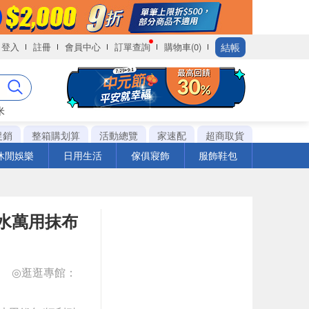
結帳
登入
註冊
會員中心
訂單查詢
購物車(0)
米
促銷
整箱購划算
活動總覽
家速配
超商取貨
休閒娛樂
日用生活
傢俱寢飾
服飾鞋包
吸水萬用抹布
◎逛逛專館：