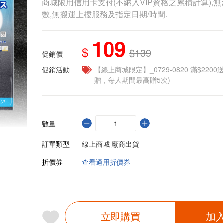
商城限用信用卡支付(不納入VIP資格之累積計算),無
數,無搬運上樓服務及指定日期/時間.
109
$
$139
促銷價
促銷活動
【線上商城限定】_0729-0820 滿$2200
贈，每人期間最高贈5次)
數量
訂單類型
線上商城 廠商出貨
折價券
查看適用折價券
立即購買
加