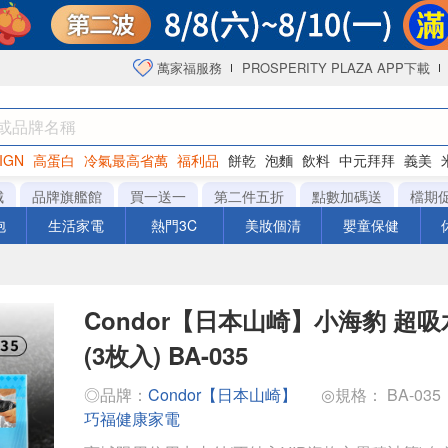
萬家福服務
PROSPERITY PLAZA APP下載
IGN
高蛋白
冷氣最高省萬
福利品
餅乾
泡麵
飲料
中元拜拜
義美
洋芋片
城
品牌旗艦館
買一送一
第二件五折
點數加碼送
檔期
泡
生活家電
熱門3C
美妝個清
嬰童保健
Condor【日本山崎】小海豹 超
(3枚入) BA-035
◎品牌：
Condor【日本山崎】
◎規格： BA-035
巧福健康家電