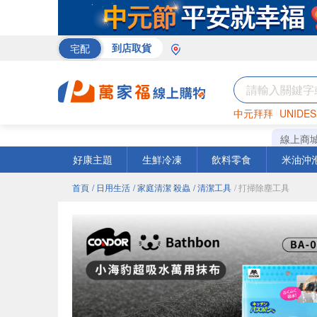
宅配
到店取貨
中元拜拜
UNIDES
巧克力
罐頭
海苔
線上商
好康主題
生鮮冷凍
飲料零食
米油沖
首頁
/ 日用生活
/ 家庭清潔 殺蟲
/ 清潔工具
/ 打掃除塵工具