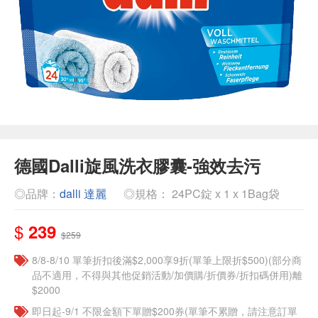
德國Dalli旋風洗衣膠囊-強效去污
◎品牌：
dalli 達麗
◎規格： 24PC錠 x 1 x 1Bag袋
$
239
$259
8/8-8/10 單筆折扣後滿$2,000享9折(單筆上限折$500)(部分商
品不適用，不得與其他促銷活動/加價購/折價券/折扣碼併用)離
$2000
即日起-9/1 不限金額下單贈$200券(單筆不累贈，請注意訂單