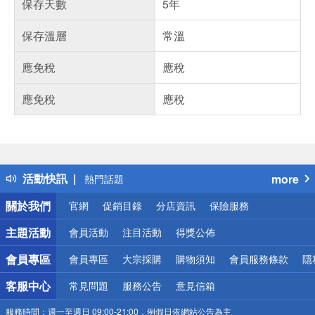
保存天數
5年
保存溫層
常溫
應免稅
應稅
應免稅
應稅
偏遠地區配送
詐騙網頁！請小心！
得獎公告
活動快訊
more
熱門話題
銀行優惠
關於我們
官網
促銷目錄
分店資訊
保險服務
偏遠地區配送
詐騙網頁！請小心！
主題活動
會員活動
注目活動
得獎公佈
會員專區
會員專區
大宗採購
購物須知
會員服務條款
隱
客服中心
常見問題
服務公告
意見信箱
服務時間：
週一至週日 09:00-21:00，例假日依網站公告為主