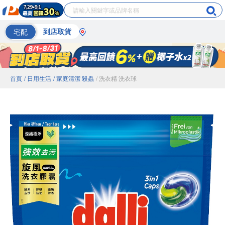
宅配
到店取貨
首頁
/ 日用生活
/ 家庭清潔 殺蟲
/ 洗衣精 洗衣球