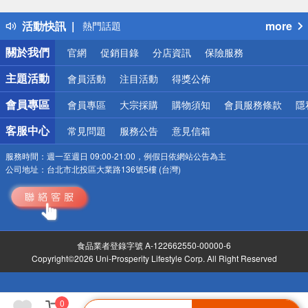
得獎公告
活動快訊
more
熱門話題
銀行優惠
關於我們
官網
促銷目錄
分店資訊
保險服務
偏遠地區配送
詐騙網頁！請小心！
主題活動
會員活動
注目活動
得獎公佈
會員專區
會員專區
大宗採購
購物須知
會員服務條款
隱
客服中心
常見問題
服務公告
意見信箱
服務時間：
週一至週日 09:00-21:00，例假日依網站公告為主
公司地址：
台北市北投區大業路136號5樓 (台灣)
食品業者登錄字號 A-122662550-00000-6
Copyright©2026 Uni-Prosperity Lifestyle Corp. All Right Reserved
0