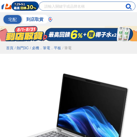
宅配
到店取貨
首頁
/ 熱門3C
/ 桌機．筆電．平板
/ 筆電