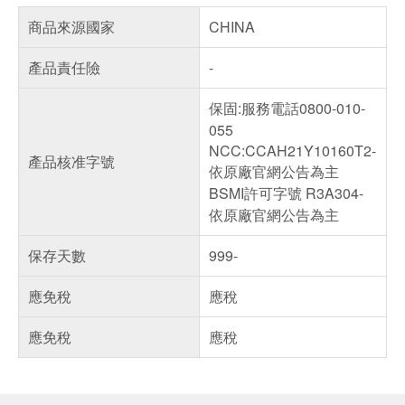
商品來源國家
CHINA
產品責任險
-
保固:服務電話0800-010-
055
NCC:CCAH21Y10160T2-
產品核准字號
依原廠官網公告為主
BSMI許可字號 R3A304-
依原廠官網公告為主
保存天數
999-
應免稅
應稅
應免稅
應稅
偏遠地區配送
詐騙網頁！請小心！