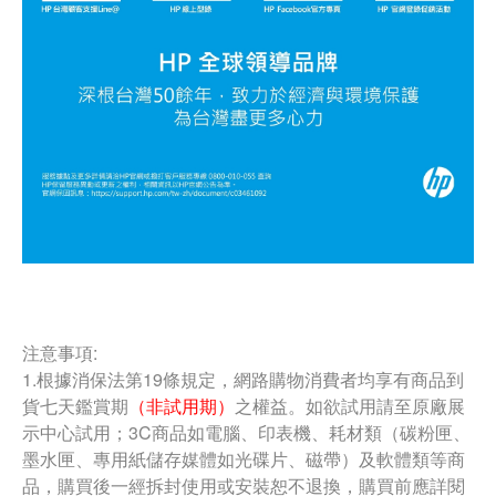
注意事項:
1.根據消保法第19條規定，網路購物消費者均享有商品到
貨七天鑑賞期
（非試用期）
之權益。如欲試用請至原廠展
示中心試用；3C商品如電腦、印表機、耗材類（碳粉匣、
墨水匣、專用紙儲存媒體如光碟片、磁帶）及軟體類等商
品，購買後一經拆封使用或安裝恕不退換，購買前應詳閱