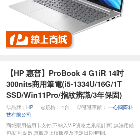
【HP 惠普】ProBook 4 G1iR 14吋
300nits商用筆電(i5-1334U/16G/1T
SSD/Win11Pro/指紋辨識/3年保固)
◎品牌：
HP
◎規格： 1台
◎逛逛專館：
一心國際科
技有限公司
商城限用信用卡支付(不納入VIP資格之累積計算),無法用錢
包/紅利點數,無搬運上樓服務及指定日期/時間.