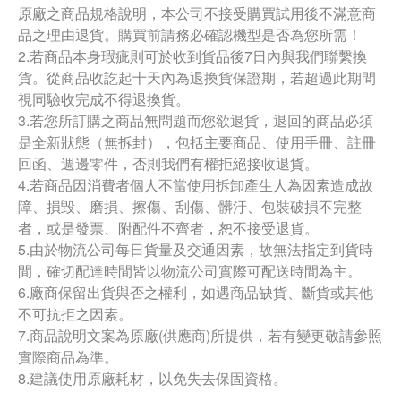
原廠之商品規格說明，本公司不接受購買試用後不滿意商
品之理由退貨。購買前請務必確認機型是否為您所需！
2.若商品本身瑕疵則可於收到貨品後7日內與我們聯繫換
貨。從商品收訖起十天內為退換貨保證期，若超過此期間
視同驗收完成不得退換貨。
3.若您所訂購之商品無問題而您欲退貨，退回的商品必須
是全新狀態（無拆封），包括主要商品、使用手冊、註冊
回函、週邊零件，否則我們有權拒絕接收退貨。
4.若商品因消費者個人不當使用拆卸產生人為因素造成故
障、損毀、磨損、擦傷、刮傷、髒汙、包裝破損不完整
者，或是發票、附配件不齊者，恕不接受退貨。
5.由於物流公司每日貨量及交通因素，故無法指定到貨時
間，確切配達時間皆以物流公司實際可配送時間為主。
6.廠商保留出貨與否之權利，如遇商品缺貨、斷貨或其他
不可抗拒之因素。
7.商品說明文案為原廠(供應商)所提供，若有變更敬請參照
實際商品為準。
8.建議使用原廠耗材，以免失去保固資格。