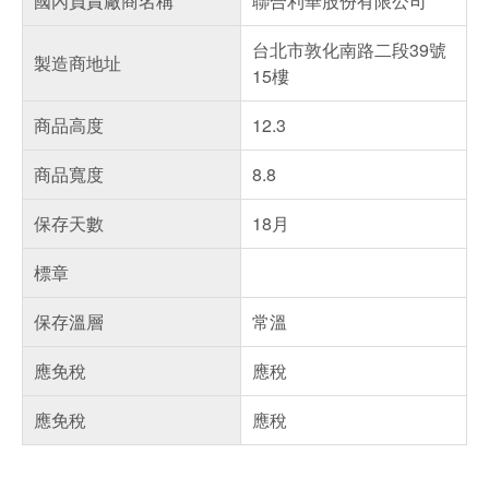
國內負責廠商名稱
聯合利華股份有限公司
台北市敦化南路二段39號
製造商地址
15樓
商品高度
12.3
商品寬度
8.8
保存天數
18月
標章
保存溫層
常溫
應免稅
應稅
應免稅
應稅
偏遠地區配送