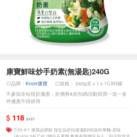
康寶鮮味炒手奶素(無湯匙)240G
◎品牌：
Knorr康寶
◎規格： 240g克 x 1 x 1CAN罐
不參加全站現折優惠，折價券&折扣碼活動與買一送一多
件優惠不得併用
$
118
$127
7/29-9/1 康寶品牌館 指定品折扣後滿$299送科學麵-原味
(包)40g 5包乙組 (贈品不累贈,數量有限贈完為止；到店取貨及