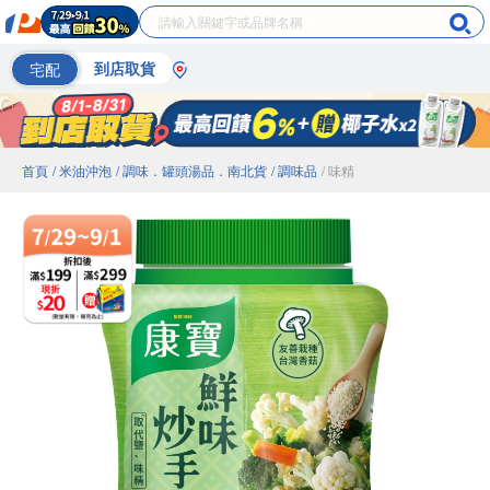
宅配
到店取貨
首頁
/ 米油沖泡
/ 調味．罐頭湯品．南北貨
/ 調味品
/ 味精