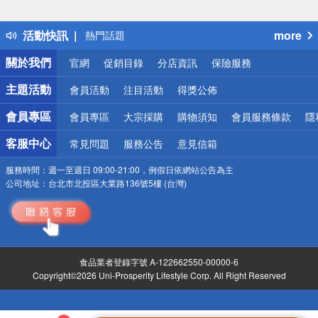
詐騙網頁！請小心！
得獎公告
活動快訊
more
熱門話題
銀行優惠
關於我們
官網
促銷目錄
分店資訊
保險服務
偏遠地區配送
詐騙網頁！請小心！
主題活動
會員活動
注目活動
得獎公佈
會員專區
會員專區
大宗採購
購物須知
會員服務條款
隱
客服中心
常見問題
服務公告
意見信箱
服務時間：
週一至週日 09:00-21:00，例假日依網站公告為主
公司地址：
台北市北投區大業路136號5樓 (台灣)
食品業者登錄字號 A-122662550-00000-6
Copyright©2026 Uni-Prosperity Lifestyle Corp. All Right Reserved