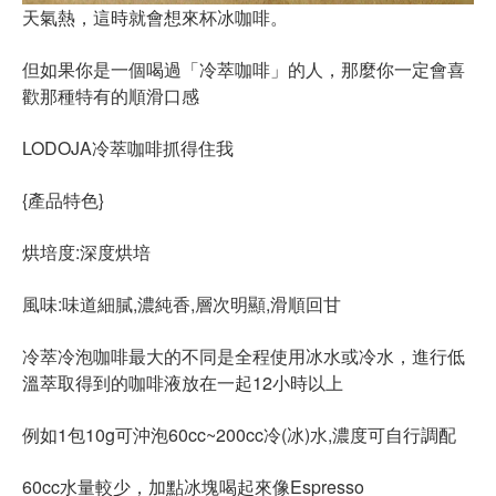
天氣熱，這時就會想來杯冰咖啡。
但如果你是一個喝過「冷萃咖啡」的人，那麼你一定會喜
歡那種特有的順滑口感
LODOJA冷萃咖啡抓得住我
{產品特色}
烘培度:深度烘培
風味:味道細膩,濃純香,層次明顯,滑順回甘
冷萃冷泡咖啡最大的不同是全程使用冰水或冷水，進行低
溫萃取得到的咖啡液放在一起12小時以上
例如1包10g可沖泡60cc~200cc冷(冰)水,濃度可自行調配
60cc水量較少，加點冰塊喝起來像Espresso