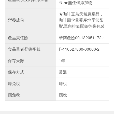
豆 ★無任何添加物
★咖啡豆為天然農產品，
營養成份
咖啡因含量受產地季節影
響,單向排氣閥鋁箔袋包裝
產品責任險
華南產險00-132051172-1
食品業者登錄字號
F-110527860-00000-2
保存天數
1年
保存方式
常溫
應免稅
應稅
應免稅
應稅
偏遠地區配送
詐騙網頁！請小心！