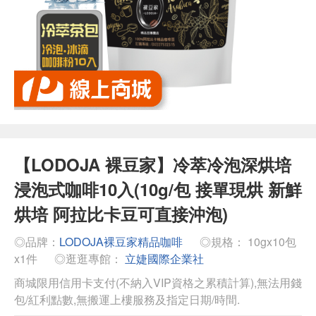
【LODOJA 裸豆家】冷萃冷泡深烘培
浸泡式咖啡10入(10g/包 接單現烘 新鮮
烘培 阿拉比卡豆可直接沖泡)
◎品牌：
LODOJA裸豆家精品咖啡
◎規格： 10gx10包
x1件
◎逛逛專館：
立婕國際企業社
商城限用信用卡支付(不納入VIP資格之累積計算),無法用錢
包/紅利點數,無搬運上樓服務及指定日期/時間.