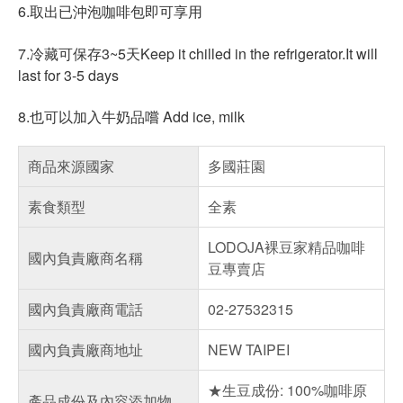
6.取出已沖泡咖啡包即可享用
7.冷藏可保存3~5天Keep it chilled in the refrigerator.It will
last for 3-5 days
8.也可以加入牛奶品嚐 Add ice, milk
商品來源國家
多國莊園
素食類型
全素
LODOJA裸豆家精品咖啡
國內負責廠商名稱
豆專賣店
國內負責廠商電話
02-27532315
國內負責廠商地址
NEW TAIPEI
★生豆成份: 100%咖啡原
產品成份及內容添加物