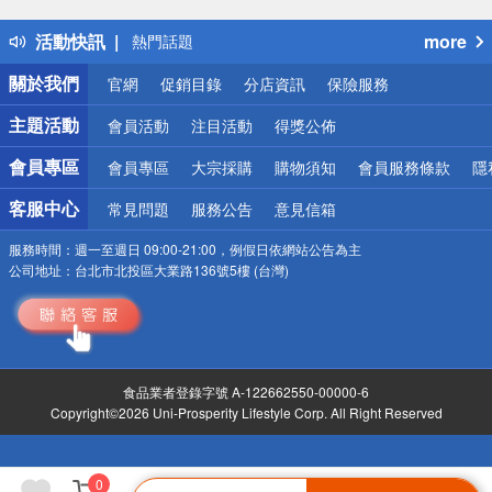
得獎公告
活動快訊
more
熱門話題
銀行優惠
關於我們
官網
促銷目錄
分店資訊
保險服務
偏遠地區配送
詐騙網頁！請小心！
主題活動
會員活動
注目活動
得獎公佈
會員專區
會員專區
大宗採購
購物須知
會員服務條款
隱
客服中心
常見問題
服務公告
意見信箱
服務時間：
週一至週日 09:00-21:00，例假日依網站公告為主
公司地址：
台北市北投區大業路136號5樓 (台灣)
食品業者登錄字號 A-122662550-00000-6
Copyright©2026 Uni-Prosperity Lifestyle Corp. All Right Reserved
0