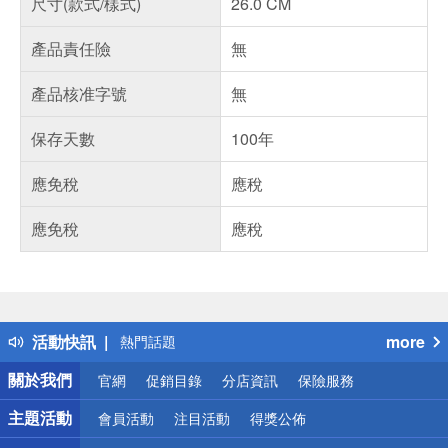
尺寸(款式/樣式)
26.0 CM
產品責任險
無
產品核准字號
無
保存天數
100年
應免稅
應稅
應免稅
應稅
偏遠地區配送
詐騙網頁！請小心！
得獎公告
活動快訊
more
熱門話題
銀行優惠
關於我們
官網
促銷目錄
分店資訊
保險服務
偏遠地區配送
詐騙網頁！請小心！
主題活動
會員活動
注目活動
得獎公佈