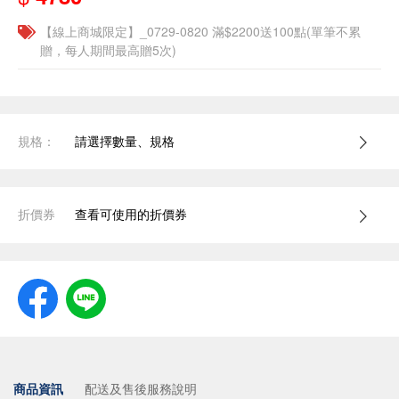
【線上商城限定】_0729-0820 滿$2200送100點(單筆不累
贈，每人期間最高贈5次)
規格：
請選擇數量、規格
折價券
查看可使用的折價券
商品資訊
配送及售後服務說明