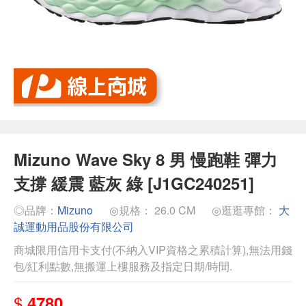
Mizuno Wave Sky 8 男 慢跑鞋 彈力
支撐 緩震 藍灰 綠 [J1GC240251]
◎品牌：
Mizuno
◎規格： 26.0 CM
◎逛逛專館：
大
誠運動用品股份有限公司
商城限用信用卡支付(不納入VIP資格之累積計算),無法用錢
包/紅利點數,無搬運上樓服務及指定日期/時間.
$
4780