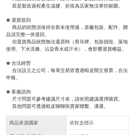
若是製造過程產生溢膠、折痕為店家無法掌控範圍。
♚ 退貨規則
商品的狀態須保持全新未使用過，原廠包裝、配件、贈
品須完整一併退回。
但退貨商品狀態無法還原時（剪吊牌、包裝損毀、落地
使用、下水洗滌、沾染香水或汗水），會影響退貨權益。
♚ 合法經營
合法設立之公司，每筆交易皆透過蝦皮開立發票，合法
申報。
♚ 客服諮詢
尺寸問題可參考建議尺寸表，請依照建議選擇購買。
其他問題可透過蝦皮聊聊與賣家聯繫、溝通。
商品來源國家
依鞋盒標示