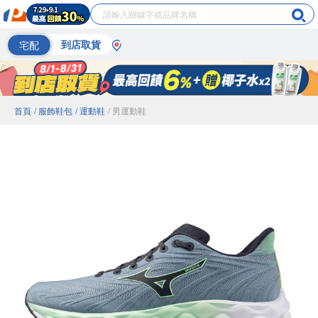
宅配
到店取貨
首頁
/ 服飾鞋包
/ 運動鞋
/ 男運動鞋