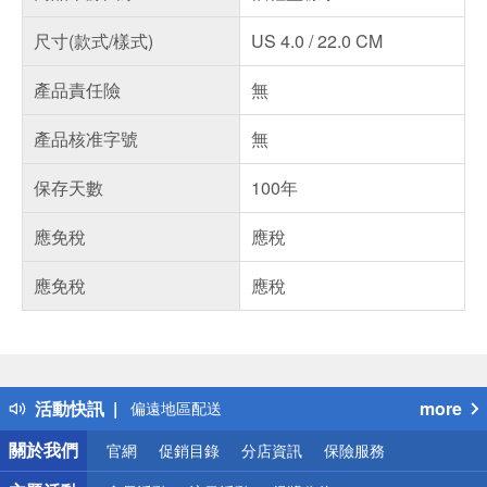
尺寸(款式/樣式)
US 4.0 / 22.0 CM
產品責任險
無
產品核准字號
無
保存天數
100年
應免稅
應稅
應免稅
應稅
偏遠地區配送
詐騙網頁！請小心！
得獎公告
熱門話題
銀行優惠
活動快訊
more
偏遠地區配送
詐騙網頁！請小心！
關於我們
官網
促銷目錄
分店資訊
保險服務