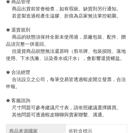
♚ 商品管理
商品出貨前皆會檢查，如有瑕疵、缺貨則另行通知。
若是製造過程產生溢膠、折痕為店家無法掌控範圍。
♚ 退貨規則
商品的狀態須保持全新未使用過，原廠包裝、配件、贈
品須完整一併退回。
但退貨商品狀態無法還原時（剪吊牌、包裝損毀、落地
使用、下水洗滌、沾染香水或汗水），會影響退貨權益。
♚ 合法經營
合法設立之公司，每筆交易皆透過蝦皮開立發票，合法
申報。
♚ 客服諮詢
尺寸問題可參考建議尺寸表，請依照建議選擇購買。
其他問題可透過蝦皮聊聊與賣家聯繫、溝通。
商品來源國家
依鞋盒標示