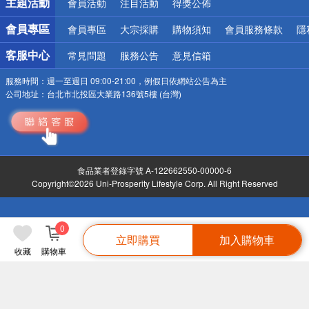
主題活動
會員活動
注目活動
得獎公佈
會員專區
會員專區
大宗採購
購物須知
會員服務條款
隱
客服中心
常見問題
服務公告
意見信箱
服務時間：
週一至週日 09:00-21:00，例假日依網站公告為主
公司地址：
台北市北投區大業路136號5樓 (台灣)
食品業者登錄字號 A-122662550-00000-6
Copyright©2026 Uni-Prosperity Lifestyle Corp. All Right Reserved
0
立即購買
加入購物車
收藏
購物車