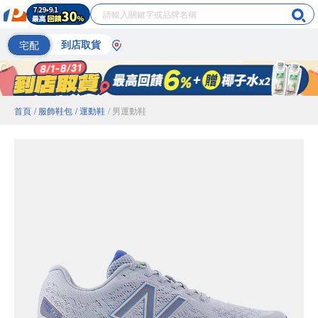
宅配
到店取貨
首頁
/ 服飾鞋包
/ 運動鞋
/ 男運動鞋