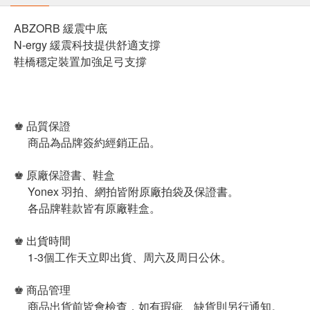
ABZORB 緩震中底
N-ergy 緩震科技提供舒適支撐
鞋橋穩定裝置加強足弓支撐
♚ 品質保證
商品為品牌簽約經銷正品。
♚ 原廠保證書、鞋盒
Yonex 羽拍、網拍皆附原廠拍袋及保證書。
各品牌鞋款皆有原廠鞋盒。
♚ 出貨時間
1-3個工作天立即出貨、周六及周日公休。
♚ 商品管理
商品出貨前皆會檢查，如有瑕疵、缺貨則另行通知。