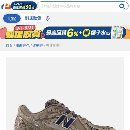
宅配
到店取貨
首頁
/ 服飾鞋包
/ 運動鞋
/ 男運動鞋