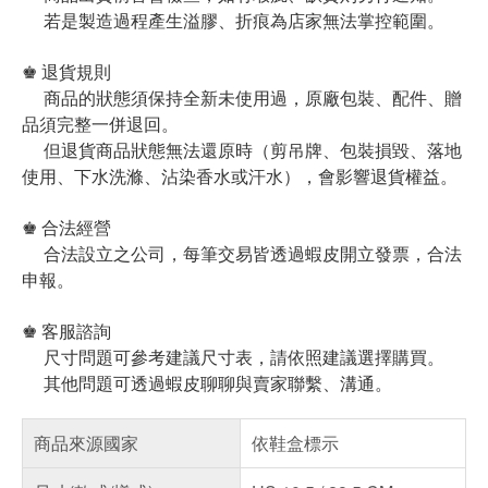
若是製造過程產生溢膠、折痕為店家無法掌控範圍。
♚ 退貨規則
商品的狀態須保持全新未使用過，原廠包裝、配件、贈
品須完整一併退回。
但退貨商品狀態無法還原時（剪吊牌、包裝損毀、落地
使用、下水洗滌、沾染香水或汗水），會影響退貨權益。
♚ 合法經營
合法設立之公司，每筆交易皆透過蝦皮開立發票，合法
申報。
♚ 客服諮詢
尺寸問題可參考建議尺寸表，請依照建議選擇購買。
其他問題可透過蝦皮聊聊與賣家聯繫、溝通。
商品來源國家
依鞋盒標示