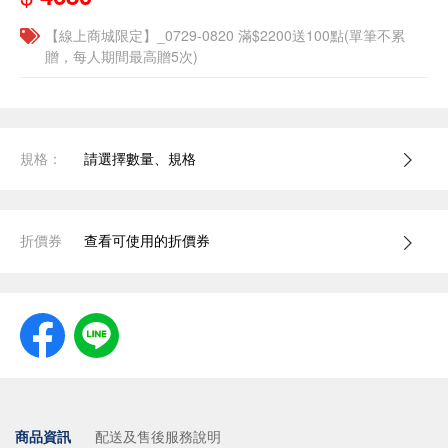
【線上商城限定】_0729-0820 滿$2200送100點(單筆不累
贈，每人期間最高贈5次)
規格：
請選擇數量、規格
折價券
查看可使用的折價券
商品資訊
配送及售後服務說明