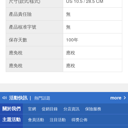
尺寸(款式/樣式)
US 10.5 / 28.5 CM
產品責任險
無
產品核准字號
無
保存天數
100年
應免稅
應稅
應免稅
應稅
偏遠地區配送
詐騙網頁！請小心！
得獎公告
活動快訊
more
熱門話題
銀行優惠
關於我們
官網
促銷目錄
分店資訊
保險服務
偏遠地區配送
詐騙網頁！請小心！
主題活動
會員活動
注目活動
得獎公佈