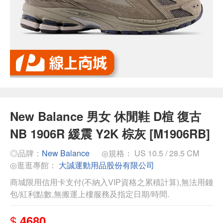
New Balance 男女 休閒鞋 D楦 復古
NB 1906R 緩震 Y2K 棕灰 [M1906RB]
◎品牌：
New Balance
◎規格： US 10.5 / 28.5 CM
◎逛逛專館：
大誠運動用品股份有限公司
商城限用信用卡支付(不納入VIP資格之累積計算),無法用錢
包/紅利點數,無搬運上樓服務及指定日期/時間.
$
4680