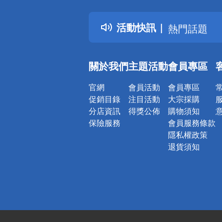
得獎公告
活動快訊
熱門話題
銀行優惠
偏遠地區配
關於我們
主題活動
會員專區
詐騙網頁！
官網
會員活動
會員專區
促銷目錄
注目活動
大宗採購
分店資訊
得獎公佈
購物須知
保險服務
會員服務條款
隱私權政策
退貨須知