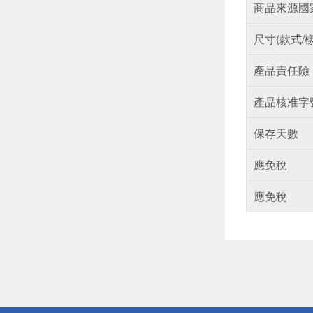
商品來源國
尺寸(款式/
產品責任險
產品核准字
保存天數
應免稅
應免稅
偏遠地區配
詐騙網頁！