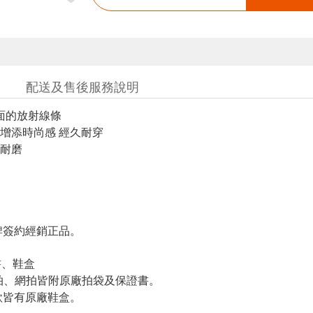
配送及售後服務說明
鞋面的放射線條
增添時尚感 經久耐穿
耐磨
簽約經銷正品。
書、鞋盒
羽拍、網拍皆附原廠拍袋及保證書。
皆有原廠鞋盒。