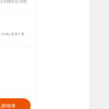
法用錢包/紅利點
送100點(單筆不累
入購物車