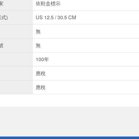
家
依鞋盒標示
樣式)
US 12.5 / 30.5 CM
無
號
無
100年
應稅
應稅
送
請小心！