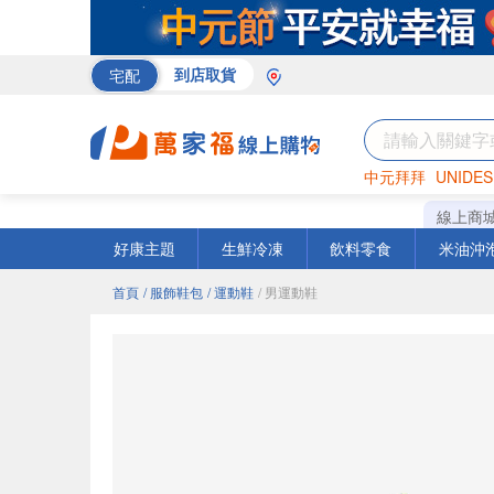
宅配
到店取貨
中元拜拜
UNIDES
巧克力
罐頭
咖啡
線上商
好康主題
生鮮冷凍
飲料零食
米油沖
首頁
/ 服飾鞋包
/ 運動鞋
/ 男運動鞋