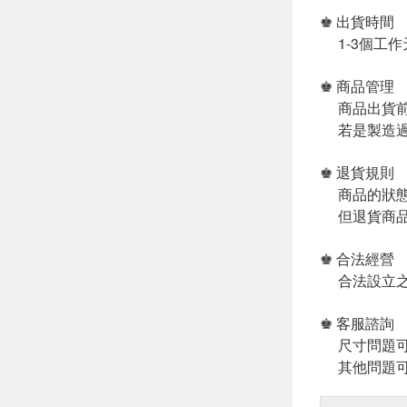
♚ 出貨時間
1-3個工作
♚ 商品管理
商品出貨前
若是製造過
♚ 退貨規則
商品的狀態
但退貨商品
♚ 合法經營
合法設立之
♚ 客服諮詢
尺寸問題可
其他問題可