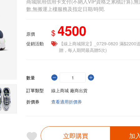
商城限用信用卡支付(不納入VIP資格之累積計算),無
數,無搬運上樓服務及指定日期/時間.
4500
$
原價
促銷活動
【線上商城限定】_0729-0820 滿$2200
贈，每人期間最高贈5次)
數量
訂單類型
線上商城 廠商出貨
折價券
查看適用折價券
立即購買
加