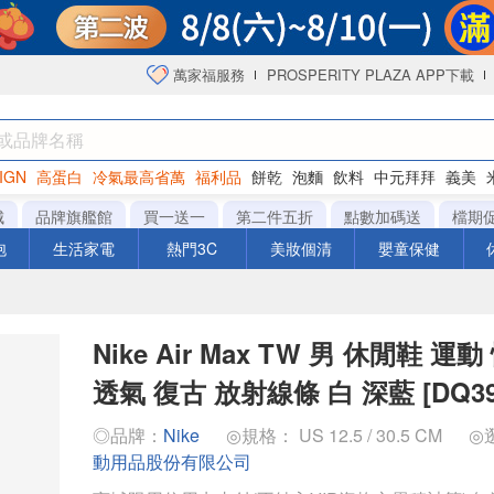
萬家福服務
PROSPERITY PLAZA APP下載
IGN
高蛋白
冷氣最高省萬
福利品
餅乾
泡麵
飲料
中元拜拜
義美
海苔
城
品牌旗艦館
買一送一
第二件五折
點數加碼送
檔期
泡
生活家電
熱門3C
美妝個清
嬰童保健
Nike Air Max TW 男 休閒鞋 運
透氣 復古 放射線條 白 深藍 [DQ398
◎品牌：
Nike
◎規格： US 12.5 / 30.5 CM
◎
動用品股份有限公司