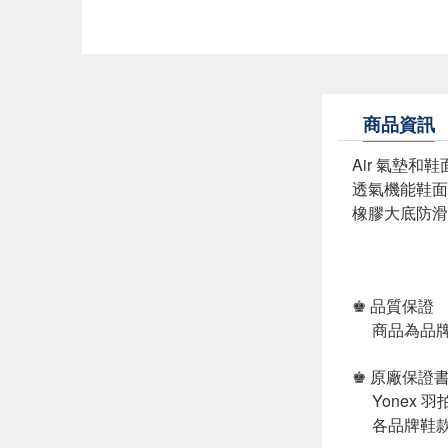
商品資訊
Air 氣墊和
透氣機能鞋面
橡膠大底防滑
♚ 品質保證
商品為品牌
♚ 原廠保證
Yonex 
各品牌鞋款