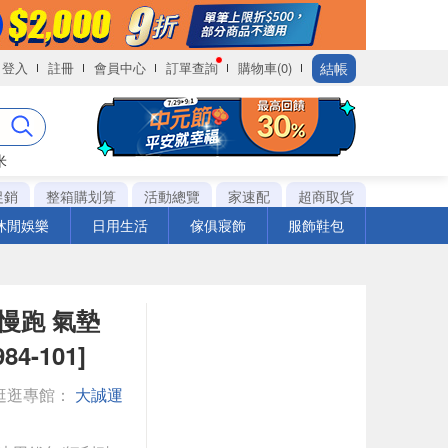
結帳
登入
註冊
會員中心
訂單查詢
購物車(0)
米
促銷
整箱購划算
活動總覽
家速配
超商取貨
休閒娛樂
日用生活
傢俱寢飾
服飾鞋包
動 慢跑 氣墊
4-101]
逛逛專館：
大誠運