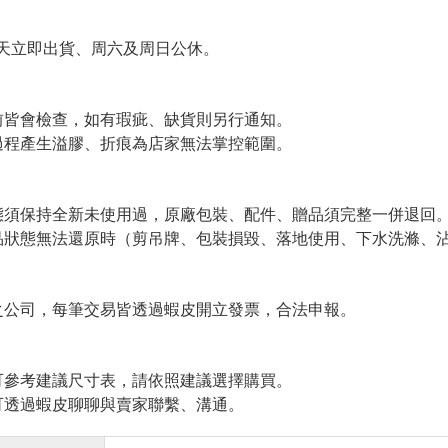
天立即出貨、周六及周日公休。
皆會檢查，如有瑕疵、缺貨則另行通知。
程產生溢膠、折痕為店家無法掌控範圍。
須保持全新未使用過，原廠包裝、配件、贈品須完整一併退回
狀態無法還原時（剪吊牌、包裝損毀、落地使用、下水洗滌、沾
公司，每筆交易皆透過蝦皮開立發票，合法申報。
參考建議尺寸表，請依照建議選擇購買。
透過蝦皮聊聊與賣家聯繫、溝通。