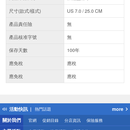
尺寸(款式/樣式)
US 7.0 / 25.0 CM
產品責任險
無
產品核准字號
無
保存天數
100年
應免稅
應稅
應免稅
應稅
偏遠地區配送
詐騙網頁！請小心！
得獎公告
活動快訊
more
熱門話題
銀行優惠
關於我們
官網
促銷目錄
分店資訊
保險服務
偏遠地區配送
詐騙網頁！請小心！