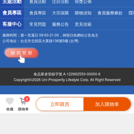
主題活動
會員活動
注目活動
得獎公佈
會員專區
會員專區
大宗採購
購物須知
會員服務條款
隱
客服中心
常見問題
服務公告
意見信箱
服務時間：
週一至週日 09:00-21:00，例假日依網站公告為主
公司地址：
台北市北投區大業路136號5樓 (台灣)
食品業者登錄字號 A-122662550-00000-6
Copyright©2026 Uni-Prosperity Lifestyle Corp. All Right Reserved
0
立即購買
加入購物車
收藏
購物車