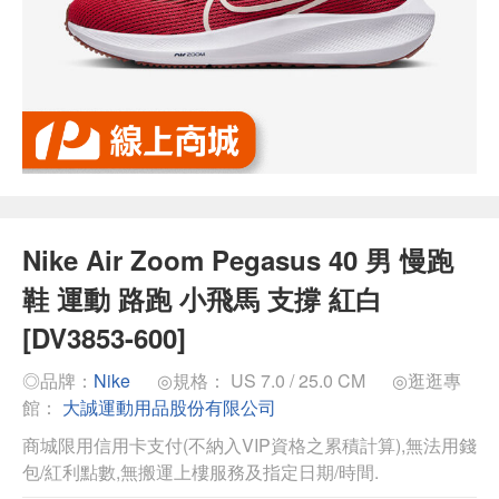
Nike Air Zoom Pegasus 40 男 慢跑
鞋 運動 路跑 小飛馬 支撐 紅白
[DV3853-600]
◎品牌：
Nike
◎規格： US 7.0 / 25.0 CM
◎逛逛專
館：
大誠運動用品股份有限公司
商城限用信用卡支付(不納入VIP資格之累積計算),無法用錢
包/紅利點數,無搬運上樓服務及指定日期/時間.