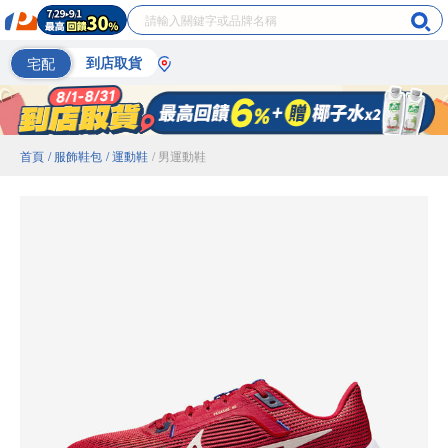
宅配
到店取貨
首頁
/ 服飾鞋包
/ 運動鞋
/ 男運動鞋