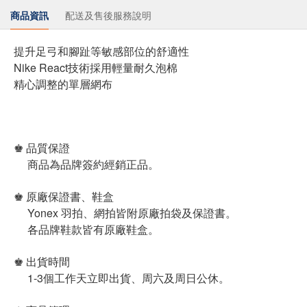
商品資訊
配送及售後服務說明
提升足弓和腳趾等敏感部位的舒適性
Nike React技術採用輕量耐久泡棉
精心調整的單層網布
♚ 品質保證
商品為品牌簽約經銷正品。
♚ 原廠保證書、鞋盒
Yonex 羽拍、網拍皆附原廠拍袋及保證書。
各品牌鞋款皆有原廠鞋盒。
♚ 出貨時間
1-3個工作天立即出貨、周六及周日公休。