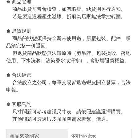
♚ 商品管理
商品出貨前皆會檢查，如有瑕疵、缺貨則另行通知。
若是製造過程產生溢膠、折痕為店家無法掌控範圍。
♚ 退貨規則
商品的狀態須保持全新未使用過，原廠包裝、配件、贈
品須完整一併退回。
但退貨商品狀態無法還原時（剪吊牌、包裝損毀、落地
使用、下水洗滌、沾染香水或汗水），會影響退貨權益。
♚ 合法經營
合法設立之公司，每筆交易皆透過蝦皮開立發票，合法
申報。
♚ 客服諮詢
尺寸問題可參考建議尺寸表，請依照建議選擇購買。
其他問題可透過蝦皮聊聊與賣家聯繫、溝通。
商品來源國家
依鞋盒標示