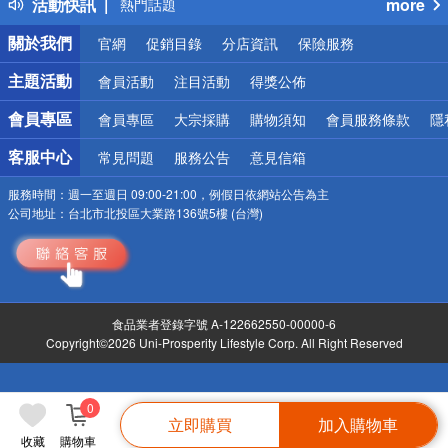
活動快訊
more
熱門話題
銀行優惠
關於我們
官網
促銷目錄
分店資訊
保險服務
偏遠地區配送
詐騙網頁！請小心！
主題活動
會員活動
注目活動
得獎公佈
會員專區
會員專區
大宗採購
購物須知
會員服務條款
隱
客服中心
常見問題
服務公告
意見信箱
服務時間：
週一至週日 09:00-21:00，例假日依網站公告為主
公司地址：
台北市北投區大業路136號5樓 (台灣)
食品業者登錄字號 A-122662550-00000-6
Copyright©2026 Uni-Prosperity Lifestyle Corp. All Right Reserved
0
立即購買
加入購物車
收藏
購物車