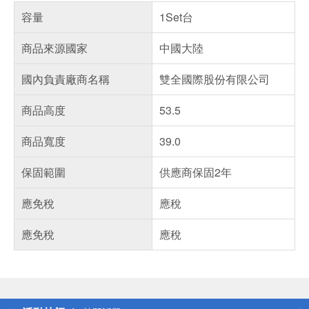
容量
1Set台
商品來源國家
中國大陸
國內負責廠商名稱
雙全國際股份有限公司
商品高度
53.5
商品寬度
39.0
保固範圍
供應商保固2年
應免稅
應稅
應免稅
應稅
偏遠地區配送
詐騙網頁！請小心！
得獎公告