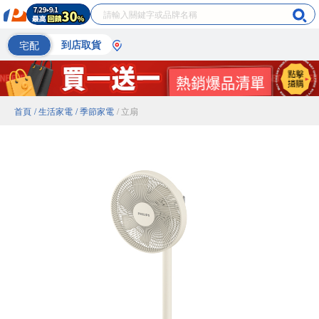
宅配
到店取貨
首頁
/ 生活家電
/ 季節家電
/ 立扇