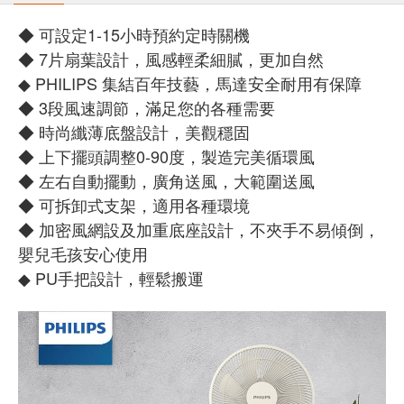
◆ 可設定1-15小時預約定時關機
◆ 7片扇葉設計，風感輕柔細膩，更加自然
◆ PHILIPS 集結百年技藝，馬達安全耐用有保障
◆ 3段風速調節，滿足您的各種需要
◆ 時尚纖薄底盤設計，美觀穩固
◆ 上下擺頭調整0-90度，製造完美循環風
◆ 左右自動擺動，廣角送風，大範圍送風
◆ 可拆卸式支架，適用各種環境
◆ 加密風網設及加重底座設計，不夾手不易傾倒，
嬰兒毛孩安心使用
◆ PU手把設計，輕鬆搬運