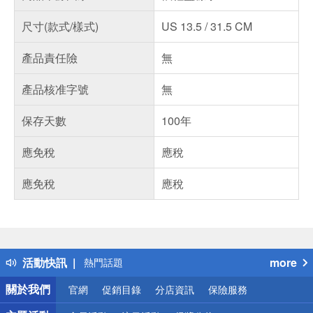
尺寸(款式/樣式)
US 13.5 / 31.5 CM
產品責任險
無
產品核准字號
無
保存天數
100年
應免稅
應稅
應免稅
應稅
偏遠地區配送
詐騙網頁！請小心！
得獎公告
活動快訊
more
熱門話題
銀行優惠
關於我們
官網
促銷目錄
分店資訊
保險服務
偏遠地區配送
詐騙網頁！請小心！