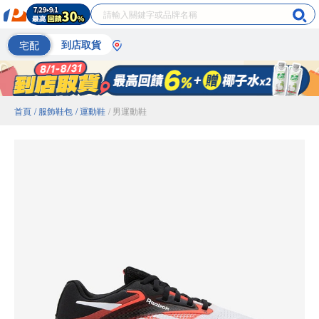
宅配
到店取貨
首頁
/ 服飾鞋包
/ 運動鞋
/ 男運動鞋