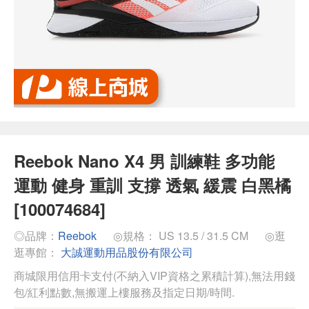
Reebok Nano X4 男 訓練鞋 多功能
運動 健身 重訓 支撐 透氣 緩震 白黑橘
[100074684]
◎品牌：
Reebok
◎規格： US 13.5 / 31.5 CM
◎逛
逛專館：
大誠運動用品股份有限公司
商城限用信用卡支付(不納入VIP資格之累積計算),無法用錢
包/紅利點數,無搬運上樓服務及指定日期/時間.