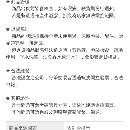
♚ 商品管理
商品出貨前皆會檢查，如有瑕疵、缺貨則另行通知。
若是製造過程產生溢膠、折痕為店家無法掌控範圍。
♚ 退貨規則
商品的狀態須保持全新未使用過，原廠包裝、配件、贈
品須完整一併退回。
但退貨商品狀態無法還原時（剪吊牌、包裝損毀、落地
使用、下水洗滌、沾染香水或汗水），會影響退貨權益。
♚ 合法經營
合法設立之公司，每筆交易皆透過蝦皮開立發票，合法
申報。
♚ 客服諮詢
尺寸問題可參考建議尺寸表，請依照建議選擇購買。
其他問題可透過蝦皮聊聊與賣家聯繫、溝通。
商品來源國家
依鞋盒標示