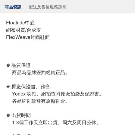
商品資訊
配送及售後服務說明
Floatride中底
網布材質/合成皮
FlexWeave針織鞋面
♚ 品質保證
商品為品牌簽約經銷正品。
♚ 原廠保證書、鞋盒
Yonex 羽拍、網拍皆附原廠拍袋及保證書。
各品牌鞋款皆有原廠鞋盒。
♚ 出貨時間
1-3個工作天立即出貨、周六及周日公休。