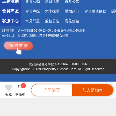
主題活動
會員活動
注目活動
得獎公佈
會員專區
會員專區
大宗採購
購物須知
會員服務條款
隱
客服中心
常見問題
服務公告
意見信箱
服務時間：
週一至週日 09:00-21:00，例假日依網站公告為主
公司地址：
台北市北投區大業路136號5樓 (台灣)
食品業者登錄字號 A-122662550-00000-6
Copyright©2026 Uni-Prosperity Lifestyle Corp. All Right Reserved
0
立即購買
加入購物車
收藏
購物車