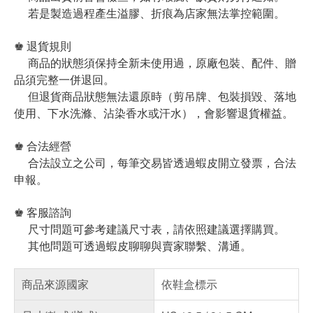
若是製造過程產生溢膠、折痕為店家無法掌控範圍。
♚ 退貨規則
商品的狀態須保持全新未使用過，原廠包裝、配件、贈
品須完整一併退回。
但退貨商品狀態無法還原時（剪吊牌、包裝損毀、落地
使用、下水洗滌、沾染香水或汗水），會影響退貨權益。
♚ 合法經營
合法設立之公司，每筆交易皆透過蝦皮開立發票，合法
申報。
♚ 客服諮詢
尺寸問題可參考建議尺寸表，請依照建議選擇購買。
其他問題可透過蝦皮聊聊與賣家聯繫、溝通。
商品來源國家
依鞋盒標示