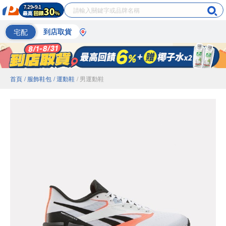
宅配
到店取貨
首頁
/ 服飾鞋包
/ 運動鞋
/ 男運動鞋