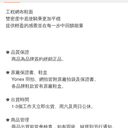
工程網布鞋面
雙密度中底使騎乘更加平穩
提供輕盈的感覺並在每一步中回饋能量
♚ 品質保證
商品為品牌簽約經銷正品。
♚ 原廠保證書、鞋盒
Yonex 羽拍、網拍皆附原廠拍袋及保證書。
各品牌鞋款皆有原廠鞋盒。
♚ 出貨時間
1-3個工作天立即出貨、周六及周日公休。
♚ 商品管理
商品出貨前皆會檢查，如有瑕疵、缺貨則另行通知。