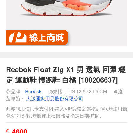
Reebok Float Zig X1 男 透氣 回彈 穩
定 運動鞋 慢跑鞋 白橘 [100206637]
◎品牌：
Reebok
◎規格： US 13.5 / 31.5 CM
◎逛
逛專館：
大誠運動用品股份有限公司
商城限用信用卡支付(不納入VIP資格之累積計算),無法用錢
包/紅利點數,無搬運上樓服務及指定日期/時間.
$
4680