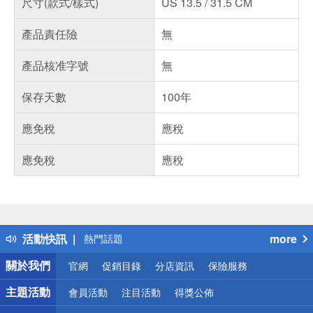
尺寸(款式/樣式)
US 13.5 / 31.5 CM
產品責任險
無
產品核准字號
無
保存天數
100年
應免稅
應稅
應免稅
應稅
偏遠地區配送
詐騙網頁！請小心！
得獎公告
活動快訊
more
熱門話題
銀行優惠
關於我們
官網
促銷目錄
分店資訊
保險服務
偏遠地區配送
詐騙網頁！請小心！
主題活動
會員活動
注目活動
得獎公佈