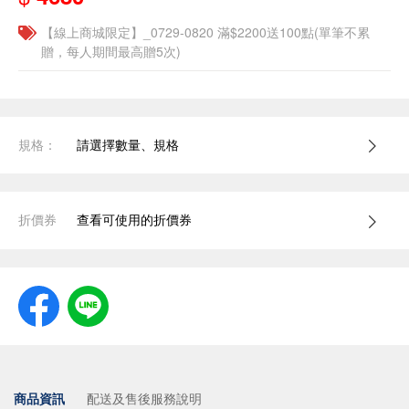
【線上商城限定】_0729-0820 滿$2200送100點(單筆不累
贈，每人期間最高贈5次)
規格：
請選擇數量、規格
折價券
查看可使用的折價券
商品資訊
配送及售後服務說明