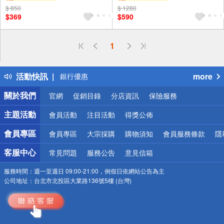
電板
$ 850
$ 1280
$369
$590
偏遠地區配送
詐騙網頁！請小心！
1
得獎公告
熱門話題
活動快訊
more
銀行優惠
偏遠地區配送
關於我們
官網
促銷目錄
分店資訊
保險服務
詐騙網頁！請小心！
主題活動
會員活動
注目活動
得獎公佈
會員專區
會員專區
大宗採購
購物須知
會員服務條款
隱
客服中心
常見問題
服務公告
意見信箱
服務時間：
週一至週日 09:00-21:00，例假日依網站公告為主
公司地址：
台北市北投區大業路136號5樓 (台灣)