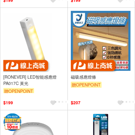
$199
$199
（運費不算在 2000 元的範圍
內）
[RONEVER] LED智能感應燈
磁吸感應燈條
PA017C 黃光
贈OPENPOINT
贈OPENPOINT
$199
$207