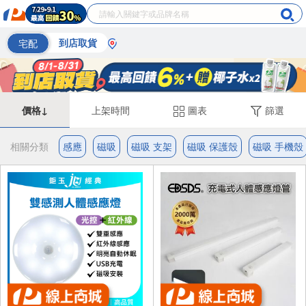
宅配
到店取貨
價格↓
上架時間
圖表
篩選
相關分類
感應
磁吸
磁吸 支架
磁吸 保護殼
磁吸 手機殼