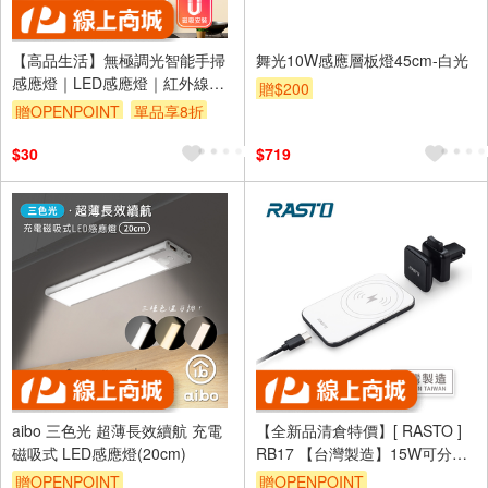
【高品生活】無極調光智能手掃
舞光10W感應層板燈45cm-白光
感應燈｜LED感應燈｜紅外線感
贈$200
應燈｜櫥櫃燈｜磁吸感應燈｜
贈OPENPOINT
單品享8折
USB充電｜小夜燈
$30
$719
aibo 三色光 超薄長效續航 充電
【全新品清倉特價】[ RASTO ]
磁吸式 LED感應燈(20cm)
RB17 【台灣製造】15W可分離
磁吸快充居家車用二合一無線充
贈OPENPOINT
贈OPENPOINT