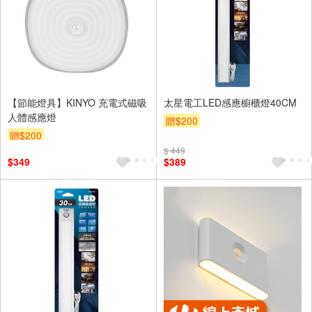
【節能燈具】KINYO 充電式磁吸
太星電工LED感應櫥櫃燈40CM
人體感應燈
贈$200
贈$200
$ 449
$349
$389