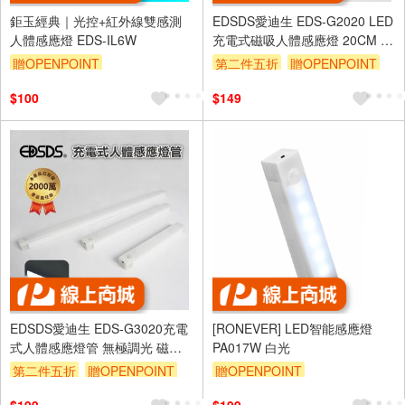
鉅玉經典｜光控+紅外線雙感測
EDSDS愛迪生 EDS-G2020 LED
人體感應燈 EDS-IL6W
充電式磁吸人體感應燈 20CM 無
極調光 USB充電小夜燈
贈OPENPOINT
第二件五折
贈OPENPOINT
訂單滿 2000 元折抵 100元
$100
$149
（運費不算在 2000 元的範圍
內）
EDSDS愛迪生 EDS-G3020充電
[RONEVER] LED智能感應燈
式人體感應燈管 無極調光 磁吸
PA017W 白光
免佈線
第二件五折
贈OPENPOINT
贈OPENPOINT
訂單滿 2000 元折抵 100元