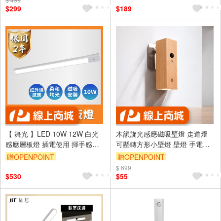
薄智能感應燈感應燈 LED感應
$299
$189
【 舞光 】LED 10W 12W 白光
木韻旋光感應磁吸壁燈 走道燈
感應層板燈 插電使用 揮手感應
可懸轉方形小壁燈 壁燈 手電筒
內附1.5M插頭線
燈 小夜燈 磁吸燈 免打孔 充電壁
贈OPENPOINT
贈OPENPOINT
燈 床頭燈 閱讀燈 免布
$ 699
$530
$55