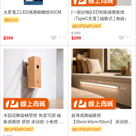
太星電工LED感應櫥櫃燈30CM
[一留好物]LED智能感應夜燈
（TypeC充電⎪磁吸式⎪無線）
贈$200
贈OPENPOINT
$ 399
$399
$299
木韻花舞旋轉壁燈 角度可調 磁
超薄感應磁吸燈
吸感應燈 壁燈 床頭燈 小夜燈 床
【30cm/40cm/50cm】 床頭燈
邊感應燈 磁吸夜燈 智能感應燈
小夜燈 感應燈 壁燈 三檔色溫 多
贈OPENPOINT
贈OPENPOINT
感應燈 LED感應 磁吸
款尺寸 超薄感應燈 磁吸夜燈 超
$ 499