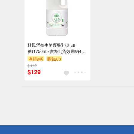
林鳳營益生菌優酪乳(無加
糖)1750ml※實際到貨效期約4天
以上
滿額9折
贈$200
$ 142
$129
偏遠地區配
詐騙網頁！