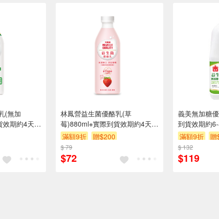
乳(無加
林鳳營益生菌優酪乳(草
義美無加糖優酪
到貨效期約4天以
莓)880ml※實際到貨效期約4天以
到貨效期約6
上
約4天以上
滿額9折
贈$200
滿額9折
贈
$ 79
$ 132
$72
$119