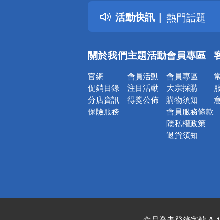
得獎公告
活動快訊
熱門話題
銀行優惠
偏遠地區配
關於我們
主題活動
會員專區
詐騙網頁！
官網
會員活動
會員專區
促銷目錄
注目活動
大宗採購
分店資訊
得獎公佈
購物須知
保險服務
會員服務條款
隱私權政策
退貨須知
食品業者登錄字號 A-122