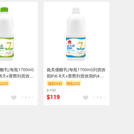
乳(每瓶1700ml)
義美優酪乳(每瓶1700ml)到貨效
-8天※實際到貨效期
期約6-8天※實際到貨效期約4天
以上
$200
滿額9折
贈$200
$ 132
$119