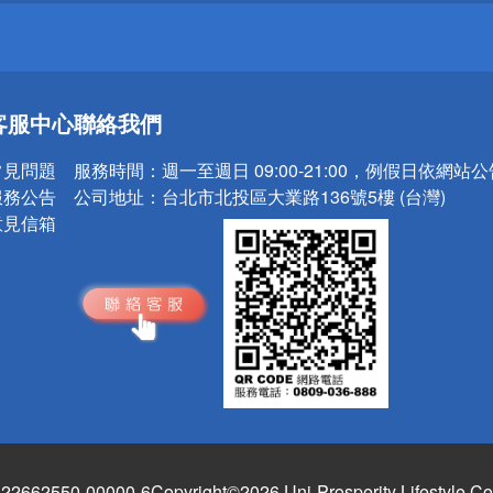
送
客服中心
聯絡我們
請小心！
常見問題
服務時間：
週一至週日 09:00-21:00，例假日依網站
服務公告
公司地址：
台北市北投區大業路136號5樓 (台灣)
意見信箱
662550-00000-6
Copyright©2026 Uni-Prosperity Lifestyle Co