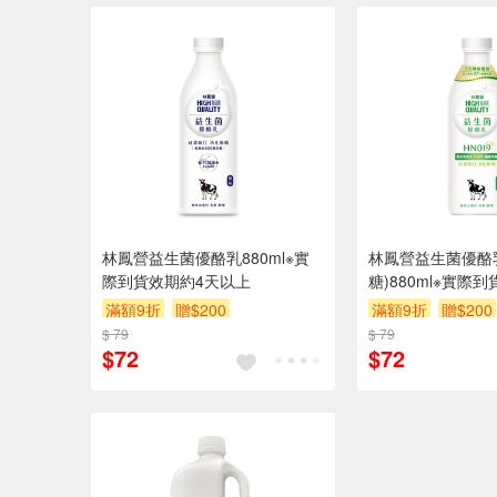
林鳳營益生菌優酪乳880ml※實
林鳳營益生菌優酪
際到貨效期約4天以上
糖)880ml※實際
上
滿額9折
贈$200
滿額9折
贈$200
$ 79
$ 79
$72
$72