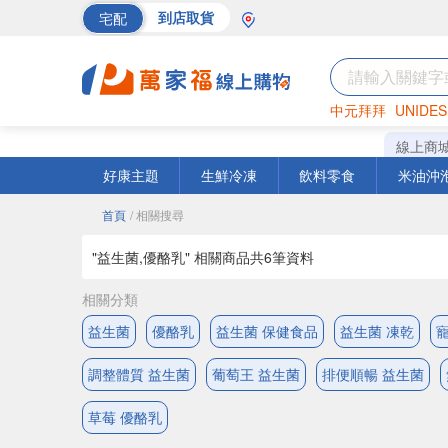
宅配
到店取貨
中元拜拜
UNIDES
巧克力
罐頭
海苔
線上商
好康主題
生鮮冷凍
飲料零食
米油沖
首頁
/ 相關搜尋
"益生菌,優酪乳" 相關商品共
6
筆資料
相關分類
益生菌
優酪乳
益生菌 保健食品
益生菌 凍乾
調整體質 益生菌
葡萄王 益生菌
排便順暢 益生菌
草莓 優酪乳