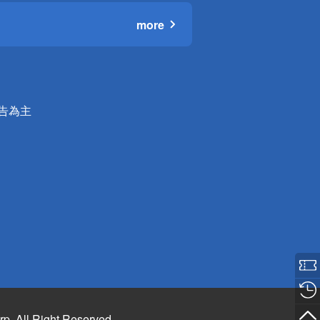
more
公告為主
rp. All Right Reserved