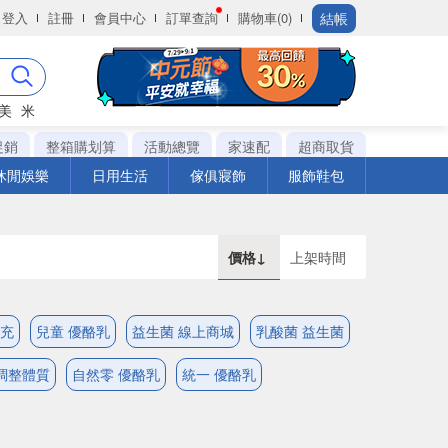
結帳
登入
註冊
會員中心
訂單查詢
購物車(0)
美
米
促銷
整箱購划算
活動總覽
家速配
超商取貨
休閒娛樂
日用生活
傢俱寢飾
服飾鞋包
價格↓
上架時間
補充
兒童 優酪乳
益生菌 線上商城
乳酸菌 益生菌
調整體質
自然零 優酪乳
統一 優酪乳