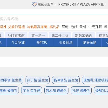
萬家福服務
PROSPERITY PLAZA APP下載
IGN
父親節送禮
冷氣最高省萬
福利品
餅乾
泡麵
飲料
中元拜拜
義
洋芋片
城
品牌旗艦館
買一送一
第二件五折
點數加碼送
檔期
泡
生活家電
熱門3C
美妝個清
嬰童保健
寵物零食 益生菌
薛丁格 益生菌
貓咪食品 益生菌
優酪乳 運動後
無糖 優酪乳
零食 益生菌
無添加 優酪乳
福樂 優酪乳
優酪乳 