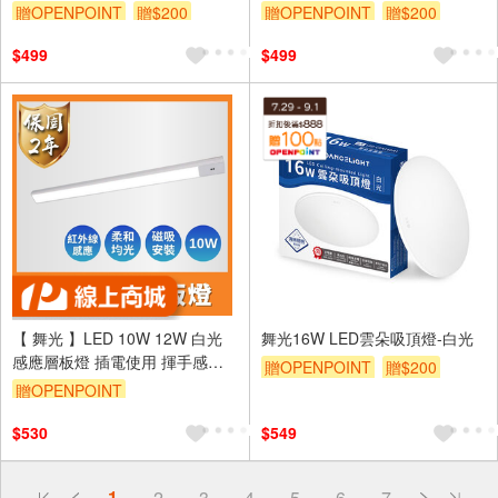
贈OPENPOINT
贈$200
贈OPENPOINT
贈$200
$499
$499
【 舞光 】LED 10W 12W 白光
舞光16W LED雲朵吸頂燈-白光
感應層板燈 插電使用 揮手感應
贈OPENPOINT
贈$200
內附1.5M插頭線
贈OPENPOINT
$530
$549
偏遠地區配送
1
2
3
4
5
6
7