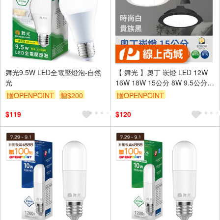
舞光9.5W LED全電壓燈泡-自然
【 舞光 】奧丁 崁燈 LED 12W
光
16W 18W 15公分 8W 9.5公分
5W 7.5公分 嵌燈
贈OPENPOINT
贈$200
贈OPENPOINT
$119
$120