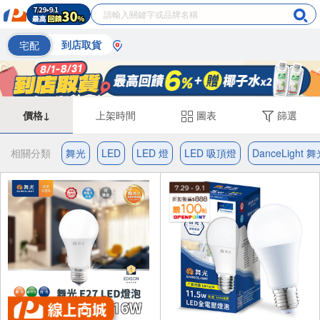
宅配
到店取貨
價格↓
上架時間
圖表
篩選
相關分類
舞光
LED
LED 燈
LED 吸頂燈
DanceLight 