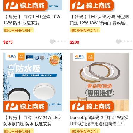
【 舞光 】 白鯨 LED 壁燈 10W
【 舞光 】LED 大珠 小珠 薄型吸
16W 防水 快速安裝
頂燈 12W 18W 時尚白 貴族黑
吸頂燈
贈OPENPOINT
贈OPENPOINT
$275
$280
【 舞光 】 白鯨 16W 24W LED
DanceLight舞光 2-4坪 24W雲朵
防水吸頂燈 防水 快速安裝
LED吸頂燈專用邊框(時尚白/質
感銀/香檳金)
贈OPENPOINT
贈OPENPOINT