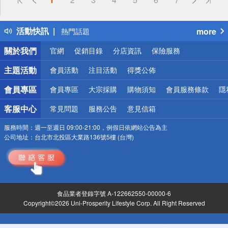
詐騙網頁！請小心！
得獎公告
活動快訊
more
熱門話題
銀行優惠
關於我們
官網
促銷目錄
分店資訊
保險服務
偏遠地區配送
詐騙網頁！請小心！
主題活動
會員活動
注目活動
得獎公佈
會員專區
會員專區
大宗採購
購物須知
會員服務條款
隱
客服中心
常見問題
服務公告
意見信箱
服務時間：
週一至週日 09:00-21:00，例假日依網站公告為主
公司地址：
台北市北投區大業路136號5樓 (台灣)
食品業者登錄字號 A-122662550-00000-6
Copyright©2026 Uni-Prosperity Lifestyle Corp. All Right Reserved