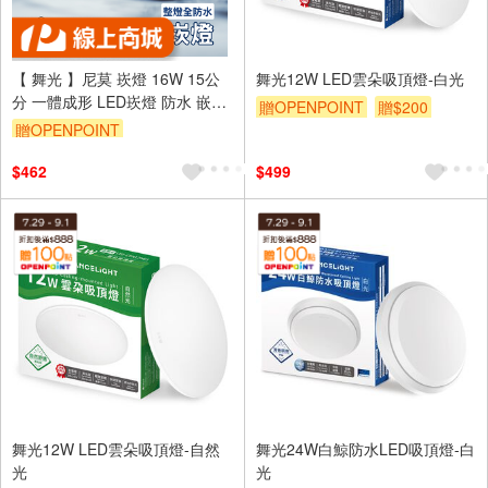
【 舞光 】尼莫 崁燈 16W 15公
舞光12W LED雲朵吸頂燈-白光
分 一體成形 LED崁燈 防水 嵌燈
贈OPENPOINT
贈$200
IP66 全防水 適用浴室
贈OPENPOINT
$462
$499
舞光12W LED雲朵吸頂燈-自然
舞光24W白鯨防水LED吸頂燈-白
光
光