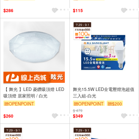
訂單滿999享9折
$286
$115
【 舞光 】LED 菱鑽吸頂燈 LED
舞光15.5W LED全電壓燈泡超值
吸頂燈 居家照明 / 白光
三入組-白光
贈OPENPOINT
贈OPENPOINT
贈$200
$ 479
$260
$349