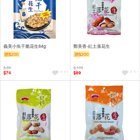
義美小魚干脆花生84g
鄭美香-紅土落花生
贈$200
贈$200
$ 89
$ 109
$74
$89