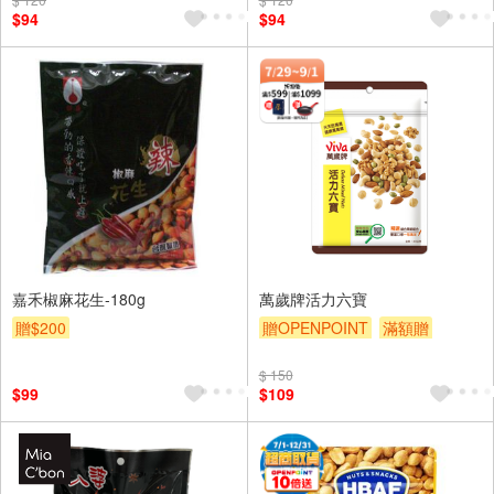
$94
$94
嘉禾椒麻花生-180g
萬歲牌活力六寶
贈$200
贈OPENPOINT
滿額贈
贈$200
$ 150
$99
$109