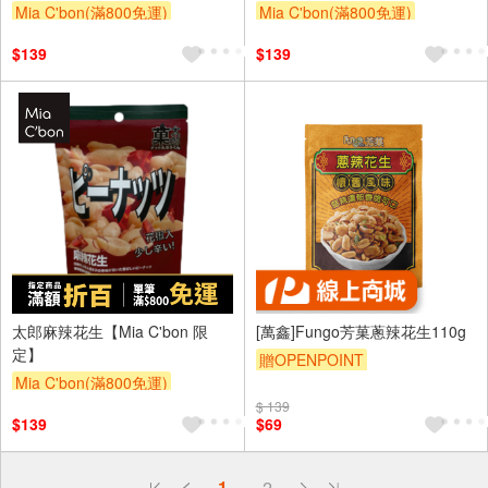
Mia C'bon(滿800免運)
Mia C'bon(滿800免運)
滿額折
滿額折
$139
$139
太郎麻辣花生【Mia C'bon 限
[萬鑫]Fungo芳菓蔥辣花生110g
定】
贈OPENPOINT
Mia C'bon(滿800免運)
滿額折
$ 139
$139
$69
偏遠地區配送
詐騙網頁！請小心！
得獎公告
1
2