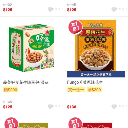
$ 132
$ 145
$125
$125
義美好食花生隨享包-濃蒜
Fungo芳菓蔥辣花生
贈$200
買一送一
贈$200
$ 145
$125
$138