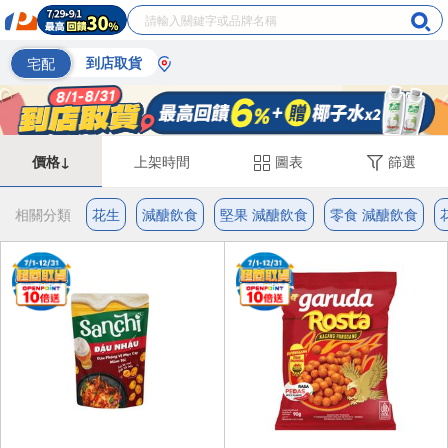
宅配
到店取貨
價格↓
上架時間
圖表
篩選
相關分類
花生
減醣飲食
堅果 減醣飲食
零食 減醣飲食