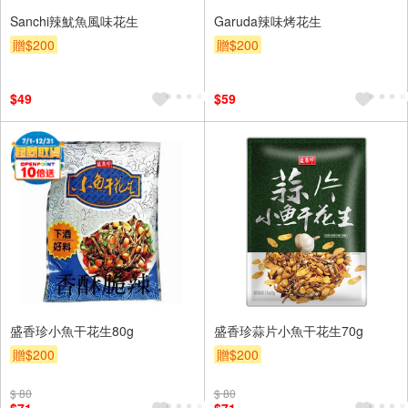
Sanchi辣魷魚風味花生
Garuda辣味烤花生
贈$200
贈$200
$49
$59
盛香珍小魚干花生80g
盛香珍蒜片小魚干花生70g
贈$200
贈$200
$ 80
$ 80