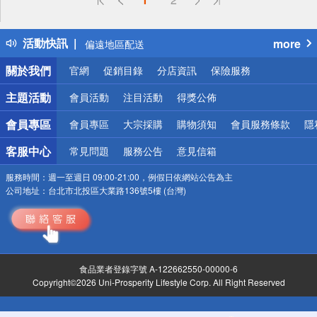
熱門話題
銀行優惠
活動快訊
more
偏遠地區配送
詐騙網頁！請小心！
關於我們
官網
促銷目錄
分店資訊
保險服務
主題活動
會員活動
注目活動
得獎公佈
會員專區
會員專區
大宗採購
購物須知
會員服務條款
隱
客服中心
常見問題
服務公告
意見信箱
服務時間：
週一至週日 09:00-21:00，例假日依網站公告為主
公司地址：
台北市北投區大業路136號5樓 (台灣)
食品業者登錄字號 A-122662550-00000-6
Copyright©2026 Uni-Prosperity Lifestyle Corp. All Right Reserved