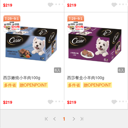
$219
$219
6入
6入
西莎嫩燒小羊肉100g
西莎餐盒小羊肉100g
多件省
贈OPENPOINT
多件省
贈OPENPOINT
滿額贈
滿額9折
贈$200
滿額贈
滿額9折
贈$200
$219
$219
偏遠地區配送
1
詐騙網頁！請小心！