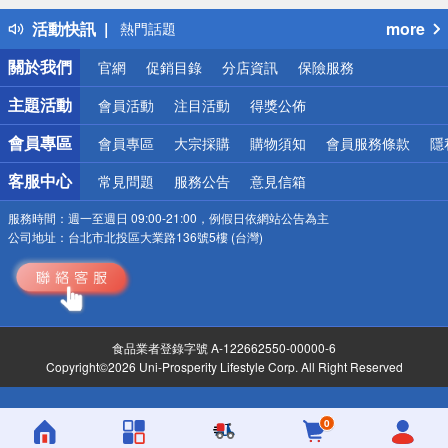
得獎公告
活動快訊
more
熱門話題
銀行優惠
關於我們
官網
促銷目錄
分店資訊
保險服務
偏遠地區配送
詐騙網頁！請小心！
主題活動
會員活動
注目活動
得獎公佈
會員專區
會員專區
大宗採購
購物須知
會員服務條款
隱
客服中心
常見問題
服務公告
意見信箱
服務時間：
週一至週日 09:00-21:00，例假日依網站公告為主
公司地址：
台北市北投區大業路136號5樓 (台灣)
食品業者登錄字號 A-122662550-00000-6
Copyright©2026 Uni-Prosperity Lifestyle Corp. All Right Reserved
0