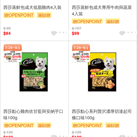
西莎蒸鮮包成犬低脂雞肉4入裝
西莎蒸鮮包成犬專用牛肉與蔬菜
4入裝
贈OPENPOINT
滿額贈
贈OPENPOINT
滿額贈
滿額9折
贈$200
$ 99
$ 107
滿額9折
贈$200
$94
$99
西莎點心雞肉佐甘藍與安納芋口
西莎點心系列贅沢濃厚切達起司
味100g
條口味100g
贈OPENPOINT
滿額贈
贈OPENPOINT
滿額贈
$ 139
滿額9折
贈$200
$ 139
滿額9折
贈$200