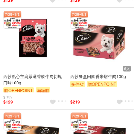
$129
$129
6入
西莎點心主廚嚴選香軟牛肉切塊
西莎餐盒田園香米燉牛肉100g
口味100g
多件省
贈OPENPOINT
贈OPENPOINT
滿額贈
滿額贈
滿額9折
贈$200
$ 139
滿額9折
贈$200
$129
$219