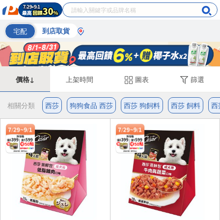
宅配
到店取貨
價格↓
上架時間
圖表
篩選
相關分類
西莎
狗狗食品 西莎
西莎 狗飼料
西莎 飼料
西