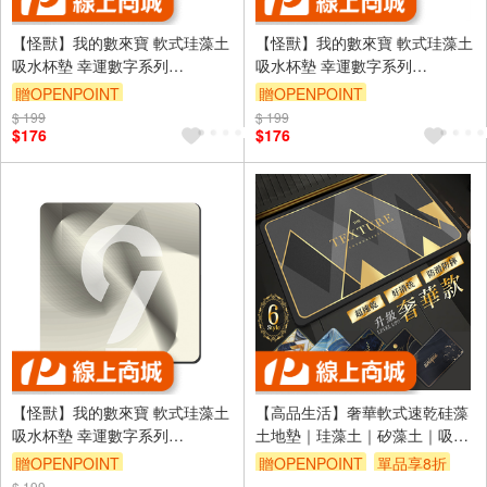
【怪獸】我的數來寶 軟式珪藻土
【怪獸】我的數來寶 軟式珪藻土
吸水杯墊 幸運數字系列
吸水杯墊 幸運數字系列
(10x10cm) -7
(10x10cm) -8
贈OPENPOINT
贈OPENPOINT
$ 199
訂單滿699享9折
$ 199
訂單滿699享9折
$176
$176
【怪獸】我的數來寶 軟式珪藻土
【高品生活】奢華軟式速乾硅藻
吸水杯墊 幸運數字系列
土地墊｜珪藻土｜矽藻土｜吸水
(10x10cm) -9
地墊｜浴室地墊｜腳踏墊｜硅藻
贈OPENPOINT
贈OPENPOINT
單品享8折
土地墊｜硅藻泥地墊
$ 199