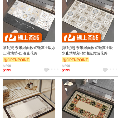
喵到寶 奈米絨面軟式硅藻土吸水
[喵到寶] 奈米絨面軟式硅藻土吸
止滑地墊-巴洛克花磚
水止滑地墊-奶油風異域花磚
贈OPENPOINT
贈OPENPOINT
$ 299
$ 299
$199
$199