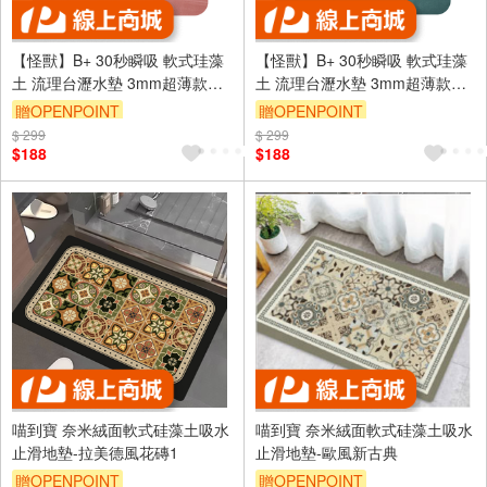
【怪獸】B+ 30秒瞬吸 軟式珪藻
【怪獸】B+ 30秒瞬吸 軟式珪藻
土 流理台瀝水墊 3mm超薄款兩
土 流理台瀝水墊 3mm超薄款兩
入組 (30x30cm) -迷彩粉
入組 (30x30cm) -色塊綠
贈OPENPOINT
贈OPENPOINT
$ 299
訂單滿699享9折
$ 299
訂單滿699享9折
$188
$188
喵到寶 奈米絨面軟式硅藻土吸水
喵到寶 奈米絨面軟式硅藻土吸水
止滑地墊-拉美德風花磚1
止滑地墊-歐風新古典
贈OPENPOINT
贈OPENPOINT