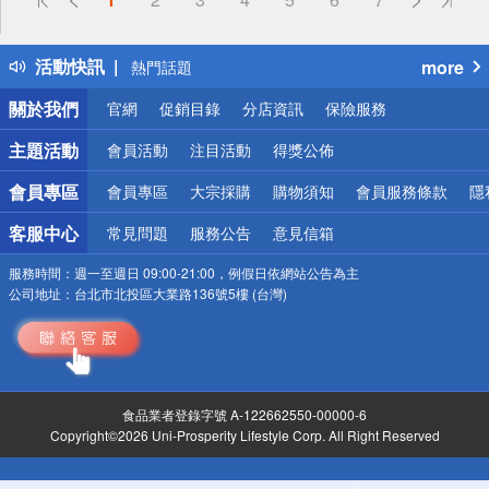
詐騙網頁！請小心！
得獎公告
活動快訊
more
熱門話題
銀行優惠
關於我們
官網
促銷目錄
分店資訊
保險服務
偏遠地區配送
詐騙網頁！請小心！
主題活動
會員活動
注目活動
得獎公佈
會員專區
會員專區
大宗採購
購物須知
會員服務條款
隱
客服中心
常見問題
服務公告
意見信箱
服務時間：
週一至週日 09:00-21:00，例假日依網站公告為主
公司地址：
台北市北投區大業路136號5樓 (台灣)
食品業者登錄字號 A-122662550-00000-6
Copyright©2026 Uni-Prosperity Lifestyle Corp. All Right Reserved