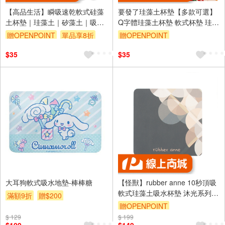
【高品生活】瞬吸速乾軟式硅藻
要發了珪藻土杯墊【多款可選】
土杯墊｜珪藻土｜矽藻土｜吸水
Q字體珪藻土杯墊 軟式杯墊 珪藻
杯墊｜隔熱杯墊｜止滑杯墊｜
土杯墊 杯墊 硅藻土杯墊 吸水杯
贈OPENPOINT
單品享8折
贈OPENPOINT
REDDOT｜杯墊
墊 珪藻土杯墊 珪藻土杯墊 矽藻
土杯墊
$35
$35
大耳狗軟式吸水地墊-棒棒糖
【怪獸】rubber anne 10秒頂吸
軟式珪藻土吸水杯墊 沐光系列
滿額9折
贈$200
(10x10cm) -霓光誘惑
贈OPENPOINT
$ 129
$ 199
訂單滿699享9折