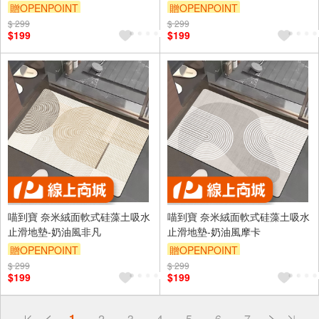
贈OPENPOINT
贈OPENPOINT
$ 299
$ 299
$199
$199
喵到寶 奈米絨面軟式硅藻土吸水
喵到寶 奈米絨面軟式硅藻土吸水
止滑地墊-奶油風非凡
止滑地墊-奶油風摩卡
贈OPENPOINT
贈OPENPOINT
$ 299
$ 299
$199
$199
偏遠地區配送
1
2
3
4
5
6
7