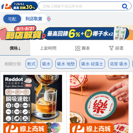
宅配
到店取貨
價格↓
上架時間
圖表
篩選
相關分類
軟式
吸水
吸水 地墊
吸水 硅藻土
浴室 吸水