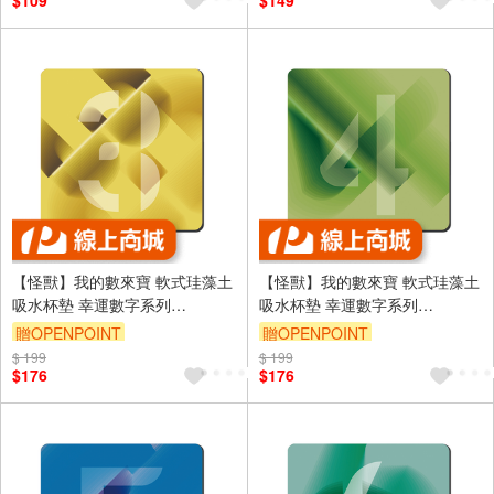
$109
$149
【怪獸】我的數來寶 軟式珪藻土
【怪獸】我的數來寶 軟式珪藻土
吸水杯墊 幸運數字系列
吸水杯墊 幸運數字系列
(10x10cm) -3
(10x10cm) -4
贈OPENPOINT
贈OPENPOINT
$ 199
訂單滿699享9折
$ 199
訂單滿699享9折
$176
$176