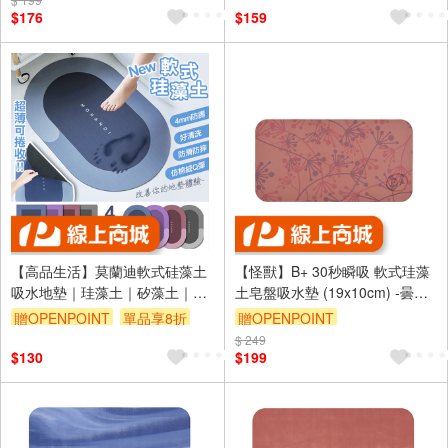
訂單滿699享9折
$176
$159
【高品生活】莫蘭迪軟式硅藻土
【怪獸】B+ 30秒瞬吸 軟式珪藻
吸水地墊｜珪藻土｜矽藻土｜吸
土皂盤吸水墊 (19x10cm) -曇海
水地墊｜浴室地墊｜腳踏墊｜硅
花株
贈OPENPOINT
單品享8折
贈OPENPOINT
藻土地墊｜硅藻泥地墊
$ 249
訂單滿699享9折
$130
$199