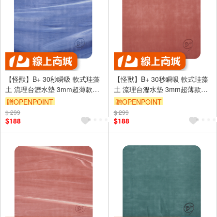
【怪獸】B+ 30秒瞬吸 軟式珪藻
【怪獸】B+ 30秒瞬吸 軟式珪藻
土 流理台瀝水墊 3mm超薄款兩
土 流理台瀝水墊 3mm超薄款兩
入組 (30x30cm) -迷彩藍
入組 (30x30cm) -色塊粉
贈OPENPOINT
贈OPENPOINT
$ 299
訂單滿699享9折
$ 299
訂單滿699享9折
$188
$188