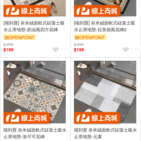
[喵到寶] 奈米絨面軟式硅藻土吸
[喵到寶] 奈米絨面軟式硅藻土吸
水止滑地墊-奶油風四方花磚
水止滑地墊-拉美德風花磚2
贈OPENPOINT
贈OPENPOINT
$ 299
$ 299
$199
$199
喵到寶 奈米絨面軟式硅藻土吸水
喵到寶 奈米絨面軟式硅藻土吸水
止滑地墊-洛可可花磚
止滑地墊-元素