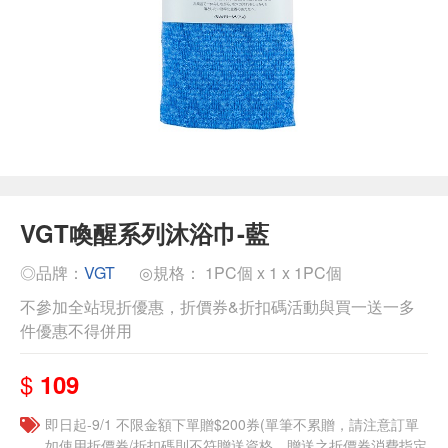
VGT喚醒系列沐浴巾-藍
◎品牌：
VGT
◎規格： 1PC個 x 1 x 1PC個
不參加全站現折優惠，折價券&折扣碼活動與買一送一多
件優惠不得併用
$
109
即日起-9/1 不限金額下單贈$200券(單筆不累贈，請注意訂單
如使用折價券/折扣碼則不符贈送資格，贈送之折價券消費指定