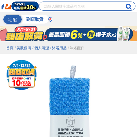
宅配
到店取貨
首頁
/ 美妝個清
/ 個人清潔
/ 沐浴用品
/ 沐浴配件