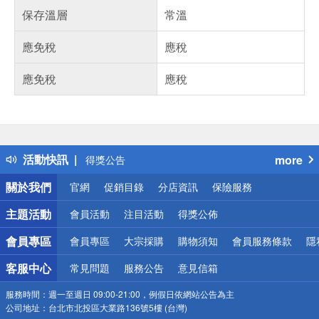
保存溫層
常溫
應免稅
應稅
應免稅
應稅
偏遠地區配送
詐騙網頁！請小心！
活動快訊
more
得獎公告
熱門話題
關於我們
官網
促銷目錄
分店資訊
保險服務
銀行優惠
偏遠地區配送
主題活動
會員活動
注目活動
得獎公佈
詐騙網頁！請小心！
會員專區
會員專區
大宗採購
購物須知
會員服務條款
隱
客服中心
常見問題
服務公告
意見信箱
服務時間：
週一至週日 09:00-21:00，例假日依網站公告為主
公司地址：
台北市北投區大業路136號5樓 (台灣)