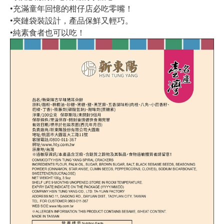
•充滿童年回憶的柑仔店必吃零嘴！
•夾鏈袋裝設計，產品保鮮又輕巧。
•純素食者也可以吃！