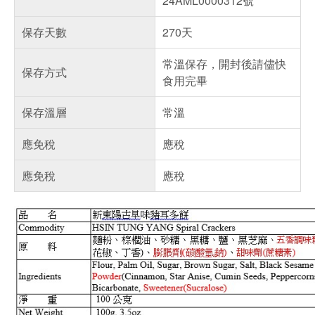
24AML0000312號
保存天數
270天
常溫保存，開封後請儘快
保存方式
食用完畢
保存溫層
常溫
應免稅
應稅
應免稅
應稅