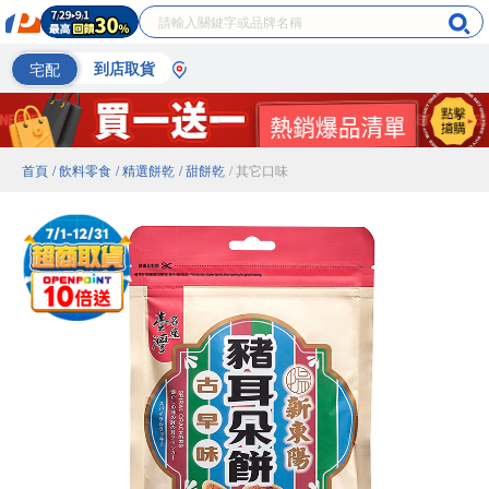
宅配
到店取貨
首頁
/ 飲料零食
/ 精選餅乾
/ 甜餅乾
/ 其它口味