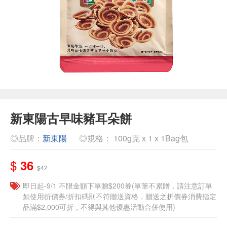
新東陽古早味豬耳朵餅
◎品牌：
新東陽
◎規格： 100g克 x 1 x 1Bag包
$
36
$42
即日起-9/1 不限金額下單贈$200券(單筆不累贈，請注意訂單
如使用折價券/折扣碼則不符贈送資格，贈送之折價券消費指定
品滿$2,000可折，不得與其他優惠活動合併使用)