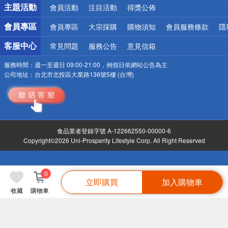
詐騙網頁！請小心！
主題活動
會員活動
注目活動
得獎公佈
會員專區
會員專區
大宗採購
購物須知
會員服務條款
隱
客服中心
常見問題
服務公告
意見信箱
服務時間：
週一至週日 09:00-21:00，例假日依網站公告為主
公司地址：
台北市北投區大業路136號5樓 (台灣)
食品業者登錄字號 A-122662550-00000-6
Copyright©2026 Uni-Prosperity Lifestyle Corp. All Right Reserved
0
立即購買
加入購物車
收藏
購物車