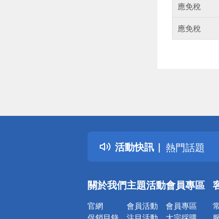
應免稅
應免稅
偏遠地區配
詐騙網頁！
得獎公告
活動快訊
熱門話題
銀行優惠
偏遠地區配
關於我們
主題活動
會員專區
詐騙網頁！
官網
會員活動
會員專區
促銷目錄
注目活動
大宗採購