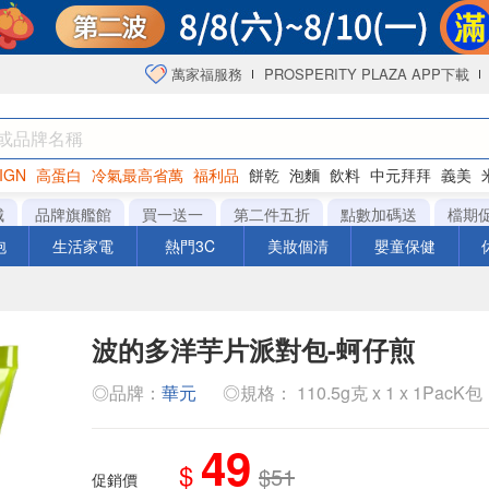
萬家福服務
PROSPERITY PLAZA APP下載
IGN
高蛋白
冷氣最高省萬
福利品
餅乾
泡麵
飲料
中元拜拜
義美
洋芋片
城
品牌旗艦館
買一送一
第二件五折
點數加碼送
檔期
泡
生活家電
熱門3C
美妝個清
嬰童保健
波的多洋芋片派對包-蚵仔煎
◎品牌：
華元
◎規格： 110.5g克 x 1 x 1PacK包
49
$
$51
促銷價