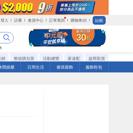
結帳
登入
註冊
會員中心
訂單查詢
購物車(0)
米
促銷
整箱購划算
活動總覽
家速配
超商取貨
休閒娛樂
日用生活
傢俱寢飾
服飾鞋包