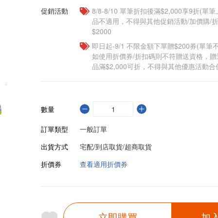
促銷活動
8/8-8/10 單筆折扣後滿$2,000享9折(單
品不適用，不得與其他促銷活動/加價購/折
$2000
即日起-9/1 不限金額下單贈$200券(單
如使用折價券/折扣碼則不符贈送資格，
品滿$2,000可折，不得與其他優惠活動合
數量
訂單類型
一般訂單
出貨方式
宅配/到店取貨/超商取貨
折價券
查看適用折價券
立即購買
加