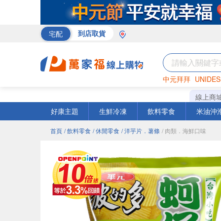
宅配
到店取貨
中元拜拜
UNIDES
巧克力
罐頭
海苔
線上商
好康主題
生鮮冷凍
飲料零食
米油沖
首頁
/ 飲料零食
/ 休閒零食
/ 洋芋片．薯條
/ 肉類．海鮮口味