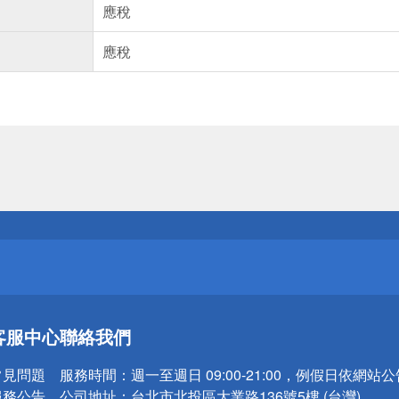
應稅
應稅
送
請小心！
送
客服中心
聯絡我們
請小心！
常見問題
服務時間：
週一至週日 09:00-21:00，例假日依網站
服務公告
公司地址：
台北市北投區大業路136號5樓 (台灣)