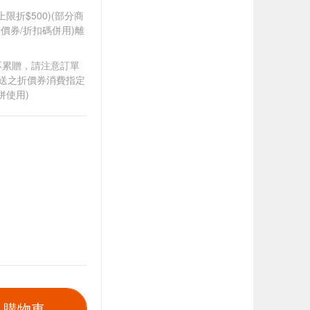
筆上限折$500)(部分商
價券/折扣碼併用)離
筆不累贈，請注意訂單
贈送之折價券消費指定
併使用)
入購物車