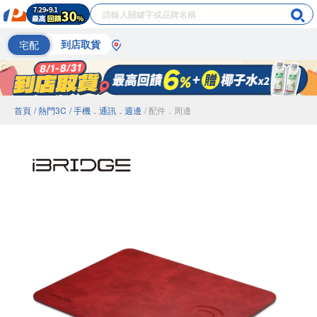
宅配
到店取貨
首頁
/ 熱門3C
/ 手機．通訊．週邊
/ 配件．周邊