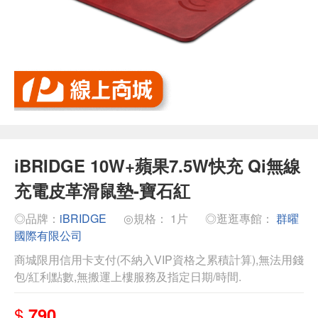
iBRIDGE 10W+蘋果7.5W快充 Qi無線
充電皮革滑鼠墊-寶石紅
◎品牌：
iBRIDGE
◎規格： 1片
◎逛逛專館：
群曜
國際有限公司
商城限用信用卡支付(不納入VIP資格之累積計算),無法用錢
包/紅利點數,無搬運上樓服務及指定日期/時間.
$
790