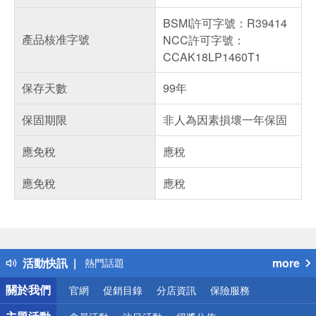
BSMI許可字號：R39414
產品核准字號
NCC許可字號：
CCAK18LP1460T1
保存天數
99年
保固期限
非人為因素損壞一年保固
應免稅
應稅
應免稅
應稅
偏遠地區配送
詐騙網頁！請小心！
得獎公告
活動快訊
more
熱門話題
銀行優惠
關於我們
官網
促銷目錄
分店資訊
保險服務
偏遠地區配送
詐騙網頁！請小心！