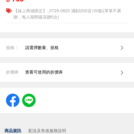
【線上商城限定】_0729-0820 滿$2200送100點(單筆不累
贈，每人期間最高贈5次)
規格：
請選擇數量、規格
折價券
查看可使用的折價券
商品資訊
配送及售後服務說明