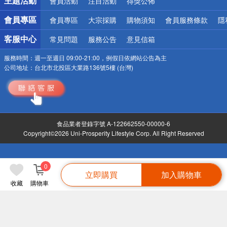
主題活動
會員活動
注目活動
得獎公佈
會員專區
會員專區
大宗採購
購物須知
會員服務條款
隱
客服中心
常見問題
服務公告
意見信箱
服務時間：
週一至週日 09:00-21:00，例假日依網站公告為主
公司地址：
台北市北投區大業路136號5樓 (台灣)
食品業者登錄字號 A-122662550-00000-6
Copyright©2026 Uni-Prosperity Lifestyle Corp. All Right Reserved
0
立即購買
加入購物車
收藏
購物車